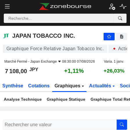
JAPAN TOBACCO INC.
7 108,00
¥
+1,11%
JAPAN TOBACCO INC.
Graphique Force Relative Japan Tobacco Inc.
Actio
Marché Fermé -
Japan Exchange
08:30:00 07/08/2026
Varia. 1 janv.
JPY
+1,11%
7 108,00
+26,03%
Synthèse
Cotations
Graphiques
Actualités
Soci
Analyse Technique
Graphique Statique
Graphique Total Re