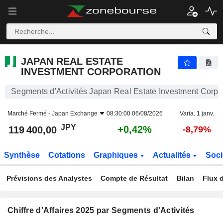
JAPAN REAL ESTATE INVESTMENT CORPORATION
119 400,00
¥
+0,42%
JAPAN REAL ESTATE
INVESTMENT CORPORATION
Segments d'Activités Japan Real Estate Investment Corpo
Marché Fermé -
Japan Exchange
08:30:00 06/08/2026
Varia. 1 janv.
JPY
+0,42%
119 400,00
-8,79%
Synthèse
Cotations
Graphiques
Actualités
Soci
Prévisions des Analystes
Compte de Résultat
Bilan
Flux d
Chiffre d'Affaires 2025 par Segments d'Activités