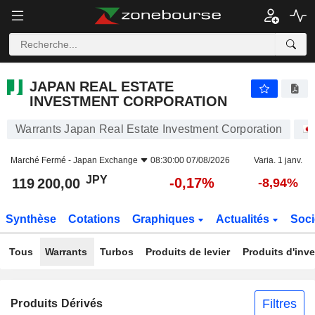
JAPAN REAL ESTATE INVESTMENT CORPORATION
119 200,00
¥
-0,17%
JAPAN REAL ESTATE
INVESTMENT CORPORATION
Warrants Japan Real Estate Investment Corporation
Marché Fermé -
Japan Exchange
08:30:00 07/08/2026
Varia. 1 janv.
JPY
-0,17%
119 200,00
-8,94%
Synthèse
Cotations
Graphiques
Actualités
Soci
Tous
Warrants
Turbos
Produits de levier
Produits d'inv
Filtres
Produits Dérivés