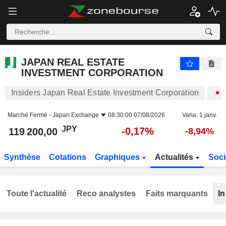
JAPAN REAL ESTATE INVESTMENT CORPORATION
119 200,00
¥
-0,17%
JAPAN REAL ESTATE
INVESTMENT CORPORATION
Insiders Japan Real Estate Investment Corporation
Marché Fermé -
Japan Exchange
08:30:00 07/08/2026
Varia. 1 janv.
JPY
-0,17%
119 200,00
-8,94%
Synthèse
Cotations
Graphiques
Actualités
Soci
Toute l'actualité
Reco analystes
Faits marquants
In