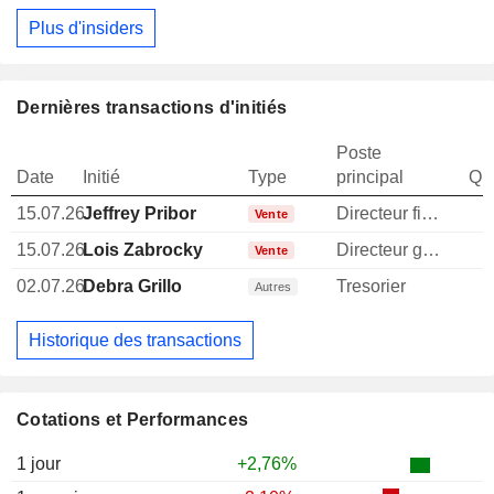
Plus d'insiders
Dernières transactions d'initiés
Poste
Date
Initié
Type
principal
Qua
15.07.26
Jeffrey Pribor
Directeur financier
Vente
15.07.26
Lois Zabrocky
Directeur general
Vente
02.07.26
Debra Grillo
Tresorier
Autres
Historique des transactions
Cotations et Performances
1 jour
+2,76%