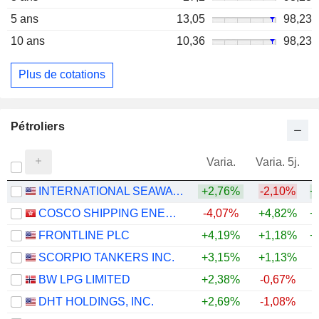
5 ans
13,05
98,23
10 ans
10,36
98,23
Plus de cotations
Pétroliers
Varia.
Varia. 5j.
INTERNATIONAL SEAWAYS, INC.
+2,76%
-2,10%
+
COSCO SHIPPING ENERGY TRANSPORTATION CO., LTD.
-4,07%
+4,82%
+
FRONTLINE PLC
+4,19%
+1,18%
+
SCORPIO TANKERS INC.
+3,15%
+1,13%
+
BW LPG LIMITED
+2,38%
-0,67%
+
DHT HOLDINGS, INC.
+2,69%
-1,08%
+