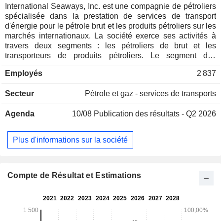
International Seaways, Inc. est une compagnie de pétroliers
spécialisée dans la prestation de services de transport
d'énergie pour le pétrole brut et les produits pétroliers sur les
marchés internationaux. La société exerce ses activités à
travers deux segments : les pétroliers de brut et les
transporteurs de produits pétroliers. Le segment des
pétroliers de brut est constitué d’une flotte de VLCC, de
Employés
2 837
Suezmax et d’Aframax assurant le transport mondial de
pétrole brut. Ce segment comprend également son activité
Secteur
Pétrole et gaz - services de transports
de transbordement de pétroliers de brut, par le biais de
laquelle elle fournit des services d’assistance au
Agenda
10/08
Publication des résultats - Q2 2026
transbordement de navire à navire (STS) ainsi que des
services complets de transbordement STS à des clients
situés dans les régions du golfe des États-Unis (USG), du
Plus d'informations sur la société
Pacifique américain, de Grand Bahama et du Panama. Le
segment des transporteurs de produits pétroliers se
compose d’une flotte de MR, de transporteurs de produits
LR1 et d’un transporteur de produits LR2 affectés au
Compte de Résultat et Estimations
transport mondial de produits pétroliers raffinés. Il possède
et exploite une flotte d’environ 84 navires, dont 11 VLCC, 13
Suezmax, cinq Aframax/LR2, 14 LR1 (dont six navires
neufs) et 41 pétroliers MR.