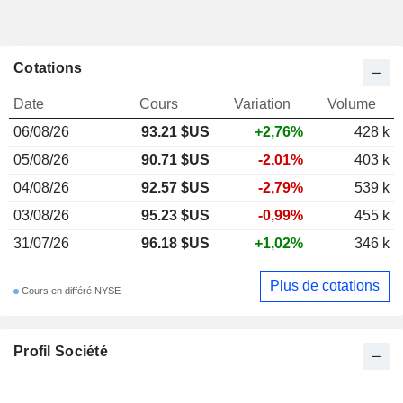
Cotations
Date
Cours
Variation
Volume
06/08/26
93.21
$US
+2,76%
428 k
05/08/26
90.71 $US
-2,01%
403 k
04/08/26
92.57 $US
-2,79%
539 k
03/08/26
95.23 $US
-0,99%
455 k
31/07/26
96.18 $US
+1,02%
346 k
Plus de cotations
Cours en différé NYSE
Profil Société