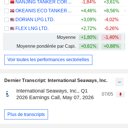
NANJING TANKER CORPORATION
-1,84%
+3,61%
+
OKEANIS ECO TANKERS CORP.
+4,46%
+8,56%
+
DORIAN LPG LTD.
+3,09%
-4,02%
+
FLEX LNG LTD.
+2,72%
-0,26%
+
Moyenne
+1,80%
-1,40%
+
Moyenne pondérée par Capi.
+0,61%
+0,88%
+
Voir toutes les performances sectorielles
Dernier Transcript: International Seaways, Inc.
International Seaways, Inc., Q1
07/05
2026 Earnings Call, May 07, 2026
Plus de transcripts