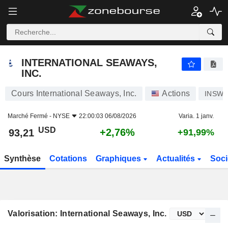
INTERNATIONAL SEAWAYS, INC.
93,21
$
+2,76%
INTERNATIONAL SEAWAYS,
INC.
Cours International Seaways, Inc.
Actions
INSW
Marché Fermé -
NYSE
22:00:03 06/08/2026
Varia. 1 janv.
USD
+2,76%
93,21
+91,99%
Synthèse
Cotations
Graphiques
Actualités
Soci
Valorisation: International Seaways, Inc.