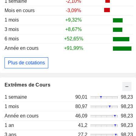
1 semaine
-2,10%
Mois en cours
-3,09%
1 mois
+9,32%
3 mois
+8,67%
6 mois
+52,65%
Année en cours
+91,99%
Plus de cotations
Extrêmes de Cours
1 semaine
90,01
98,23
1 mois
80,97
98,23
Année en cours
46,09
98,23
1 an
41,2
98,23
3 ans
27,2
98,23