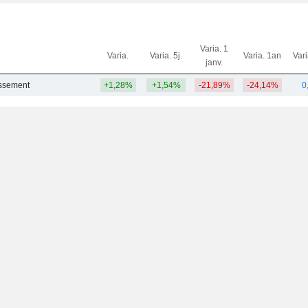
Varia. 1
Varia.
Varia. 5j.
Varia. 1an
Var
janv.
issement
+1,28%
+1,54%
-21,89%
-24,14%
0