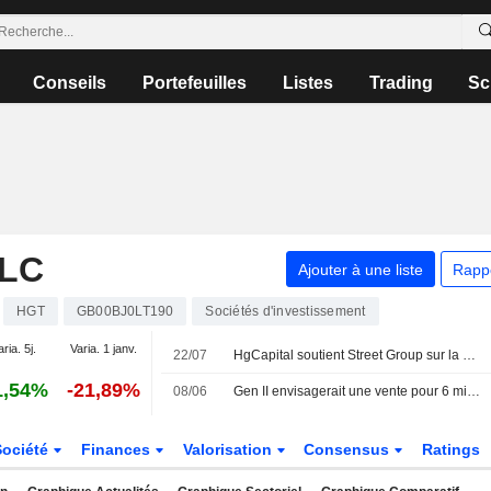
Conseils
Portefeuilles
Listes
Trading
Sc
PLC
Ajouter à une liste
Rapp
HGT
GB00BJ0LT190
Sociétés d'investissement
aria. 5j.
Varia. 1 janv.
22/07
HgCapital soutient Street Group sur la base d'une valorisation de 200 millions de livres sterling
1,54%
-21,89%
08/06
Gen II envisagerait une vente pour 6 milliards de dollars, selon le FT
Société
Finances
Valorisation
Consensus
Ratings