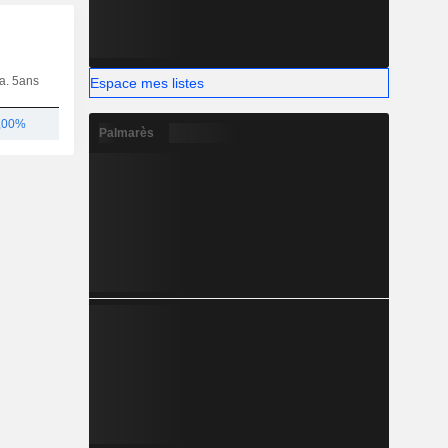
ia. 5ans
Capi.
CT
MT
LT
Espace mes listes
,00%
2,42 Md
Palmarès