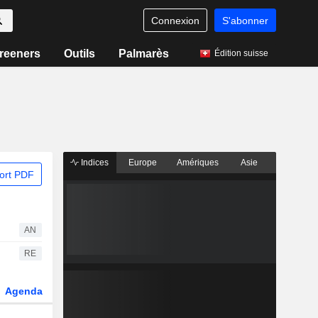
Connexion
S'abonner
reeners
Outils
Palmarès
Édition suisse
Indices
Europe
Amériques
Asie
ort PDF
AN
RE
Agenda
Secteur
Dérivés