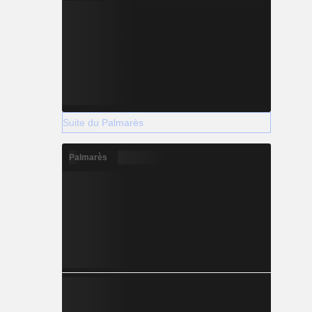
Suite du Palmarès
Palmarès