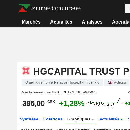
Marchés
Actualités
Analyses
Agenda
HGCAPITAL TRUST 
Graphique Force Relative Hgcapital Trust Plc
Actions
Marché Fermé -
London S.E.
17:35:16 07/08/2026
V
396,00
+1,28%
GBX
+
Synthèse
Cotations
Graphiques
Actualités