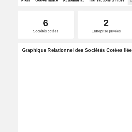
Profil
Gouvernance
Actionnariat
Transactions d'initiés
C
6
2
Sociétés cotées
Entreprise privées
Graphique Relationnel des Sociétés Cotées liée