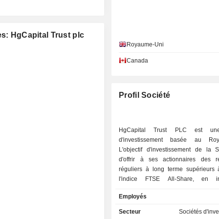
s: HgCapital Trust plc
Royaume-Uni
Canada
Profil Société
HgCapital Trust PLC est une
d'investissement basée au Roy
L'objectif d'investissement de la S
d'offrir à ses actionnaires des 
réguliers à long terme supérieurs
l'indice FTSE All-Share, en inv
principalement dans des sociétés no
Employés
une valeur ajoutée peut être génér
des changements stratégiques et opé
Secteur
Sociétés d'inv
En résumé, la politique d'investiss