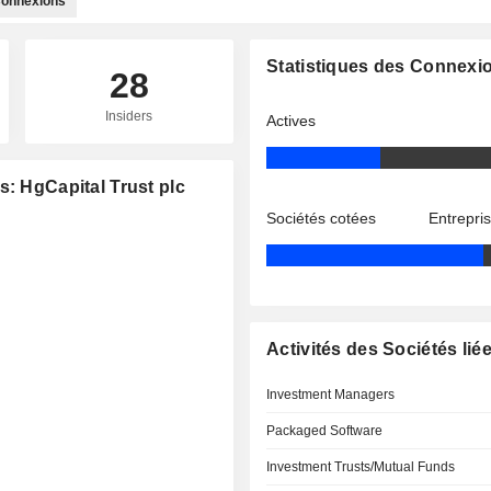
onnexions
Statistiques des Connexi
28
Insiders
Actives
s: HgCapital Trust plc
Sociétés cotées
Entrepri
Activités des Sociétés lié
Investment Managers
Packaged Software
Investment Trusts/Mutual Funds