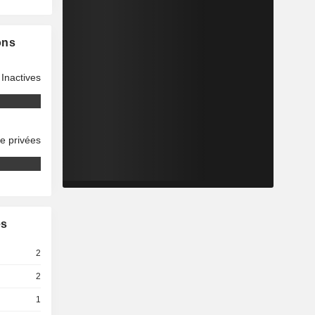
ons
Inactives
se privées
es
2
2
1