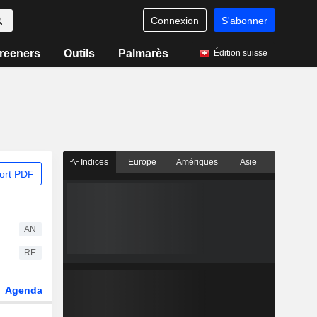
Connexion
S'abonner
reeners
Outils
Palmarès
Édition suisse
Indices
Europe
Amériques
Asie
ort PDF
AN
RE
Agenda
Secteur
Dérivés