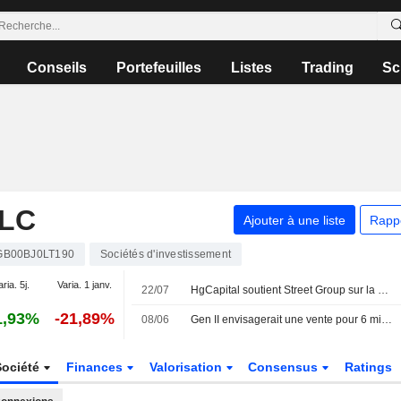
Conseils
Portefeuilles
Listes
Trading
Sc
PLC
Ajouter à une liste
Rapp
GB00BJ0LT190
Sociétés d'investissement
aria. 5j.
Varia. 1 janv.
22/07
HgCapital soutient Street Group sur la base d'une valorisation de 200 millions de livres sterling
1,93%
-21,89%
08/06
Gen II envisagerait une vente pour 6 milliards de dollars, selon le FT
Société
Finances
Valorisation
Consensus
Ratings