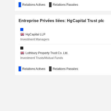
Relations Actives
Relations Passées
Entreprise Privées liées: HgCapital Trust plc
HgCapital LLP
Investment Managers
Lothbury Property Trust Co. Ltd.
Investment Trusts/Mutual Funds
Relations Actives
Relations Passées