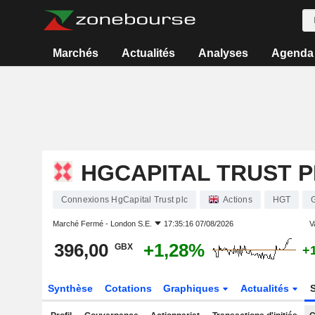
Marchés
Actualités
Analyses
Agenda
HGCAPITAL TRUST 
Connexions HgCapital Trust plc
Actions
HGT
Marché Fermé -
London S.E.
17:35:16 07/08/2026
V
396,00
+1,28%
GBX
+
Synthèse
Cotations
Graphiques
Actualités