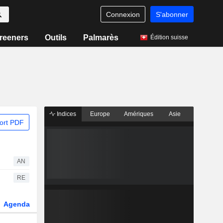
Connexion
S'abonner
reeners
Outils
Palmarès
Édition suisse
Indices
Europe
Amériques
Asie
ort PDF
AN
RE
Agenda
Secteur
Dérivés