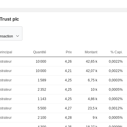
Trust plc
ansaction
rincipal
Quantité
Prix
Montant
% Capi.
strateur
10 000
4,26
42,65 k
0,0022%
strateur
10 000
4,21
42,07 k
0,0022%
strateur
1 589
4,25
6,75 k
0,0003%
strateur
2 352
4,25
10 k
0,0005%
strateur
1 143
4,25
4,86 k
0,0002%
strateur
5 500
4,27
23,5 k
0,0012%
strateur
2 100
4,28
9 k
0,0005%