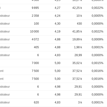
4 300
4,25
18,27 k
0,0009%
é
9 895
4,27
42,25 k
0,0022%
strateur
2 358
4,24
10 k
0,0005%
strateur
100
4,30
430
0,0000%
strateur
10 000
4,19
41,85 k
0,0022%
strateur
4 072
4,88
19,89 k
0,0009%
strateur
405
4,88
1,98 k
0,0001%
strateur
6
4,83
28,99
0,0000%
7 000
5,00
35,02 k
0,0015%
ent
7 500
5,00
37,52 k
0,0016%
ent
7 500
5,00
37,52 k
0,0016%
strateur
6
4,98
29,91
0,0000%
strateur
6
4,98
29,91
0,0000%
strateur
620
4,83
3 k
0,0001%