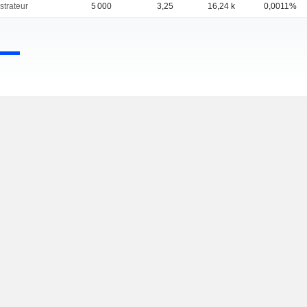
strateur
5 000
3,25
16,24 k
0,0011%