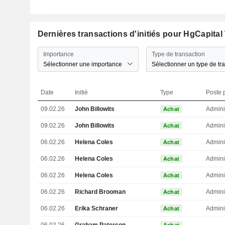
Dernières transactions d'initiés pour HgCapital 
Importance
Type de transaction
Sélectionner une importance
Sélectionner un type de tr
Date
Initié
Type
Poste p
09.02.26
John Billowits
Admini
Achat
09.02.26
John Billowits
Admini
Achat
06.02.26
Helena Coles
Admini
Achat
06.02.26
Helena Coles
Admini
Achat
06.02.26
Helena Coles
Admini
Achat
06.02.26
Richard Brooman
Admini
Achat
06.02.26
Erika Schraner
Admini
Achat