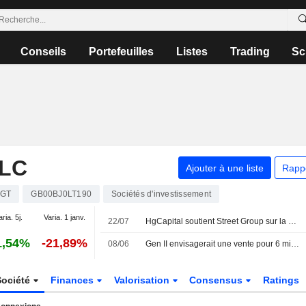
Conseils
Portefeuilles
Listes
Trading
Sc
PLC
Ajouter à une liste
Rapp
GT
GB00BJ0LT190
Sociétés d'investissement
aria. 5j.
Varia. 1 janv.
22/07
HgCapital soutient Street Group sur la base d'une valorisation de 200 millions de livres sterling
1,54%
-21,89%
08/06
Gen II envisagerait une vente pour 6 milliards de dollars, selon le FT
Société
Finances
Valorisation
Consensus
Ratings