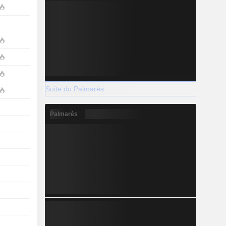
Suite du Palmarès
Palmarès