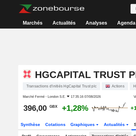
Marchés
Actualités
Analyses
Agenda
HGCAPITAL TRUST 
Transactions d'initiés HgCapital Trust plc
Actions
H
Marché Fermé -
London S.E.
17:35:16 07/08/2026
V
396,00
+1,28%
GBX
+
Synthèse
Cotations
Graphiques
Actualités