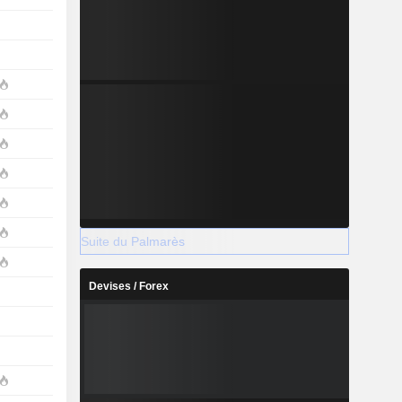
Suite du Palmarès
Devises / Forex