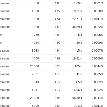
strateur
350
4,83
1,69 k
0,0001%
strateur
4 500
4,27
19,21 k
0,0010%
strateur
5 000
4,54
22,71 k
0,0011%
strateur
10 000
4,59
45,89 k
0,0022%
ent
3 759
4,92
18,5 k
0,0008%
ent
4 064
4,92
20 k
0,0009%
strateur
3 033
4,94
15 k
0,0007%
strateur
4 000
4,98
19,91 k
0,0009%
strateur
20 000
5,23
105 k
0,0044%
strateur
2 301
4,78
11 k
0,0005%
strateur
943
4,77
4,5 k
0,0002%
strateur
1 041
4,77
4,96 k
0,0002%
strateur
20 000
4,94
98,89 k
0,0044%
strateur
5 000
3,84
19,2 k
0,0011%