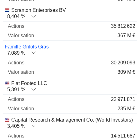
Scranton Enterprises BV
8,404 %
35 812 622
367 M €
Famille Grifols Gras
7,089 %
30 209 093
309 M €
Flat Footed LLC
5,391 %
22 971 871
235 M €
Capital Research & Management Co. (World Investors)
3,405 %
14 511 687