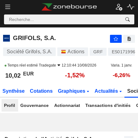
GRIFOLS, S.A.
10,02
€
-1,52%
GRIFOLS, S.A.
Société Grifols, S.A.
Actions
GRF
ES01719960
Temps réel estimé
Tradegate
12:10:44 10/08/2026
Varia. 1 janv.
EUR
-1,52%
10,02
-6,26%
Synthèse
Cotations
Graphiques
Actualités
Soci
Profil
Gouvernance
Actionnariat
Transactions d'initiés