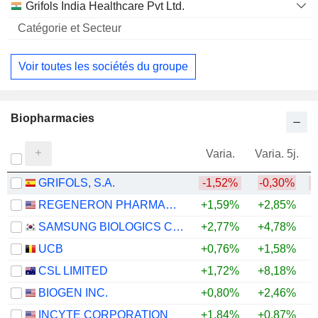
Grifols India Healthcare Pvt Ltd.
Voir toutes les sociétés du groupe
Biopharmacies
Varia.
Varia. 5j.
GRIFOLS, S.A.
-1,52%
-0,30%
REGENERON PHARMACEUTICALS, INC.
+1,59%
+2,85%
+
SAMSUNG BIOLOGICS CO.,LTD.
+2,77%
+4,78%
UCB
+0,76%
+1,58%
+
CSL LIMITED
+1,72%
+8,18%
BIOGEN INC.
+0,80%
+2,46%
+
INCYTE CORPORATION
+1,84%
+0,87%
+