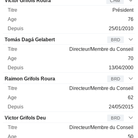
Administrateur
Titre
Age
Depuis
Víctor Grifols Roura
CHM
Président
76
25/01/2010
Tomás Dagá Gelabert
BRD
Directeur/Membre du Conseil
70
13/04/2000
Raimon Grifols Roura
BRD
Directeur/Membre du Conseil
62
24/05/2015
Victor Grifols Deu
BRD
Directeur/Membre du Conseil
50