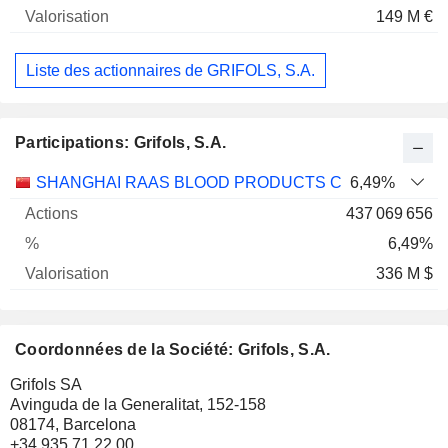
149 M €
Liste des actionnaires de GRIFOLS, S.A.
Participations: Grifols, S.A.
Nom
Actions
%
Valorisation
SHANGHAI RAAS BLOOD PRODUCTS CO., LTD.
6,49%
437 069 656
6,49%
336 M $
Coordonnées de la Société: Grifols, S.A.
Grifols SA
Avinguda de la Generalitat, 152-158
08174, Barcelona
+34 935 71 22 00