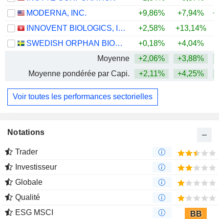
MODERNA, INC.
+9,86%
+7,94%
+
INNOVENT BIOLOGICS, INC.
+2,58%
+13,14%
SWEDISH ORPHAN BIOVITRUM AB
+0,18%
+4,04%
+
Moyenne
+2,06%
+3,88%
+
Moyenne pondérée par Capi.
+2,11%
+4,25%
+
Voir toutes les performances sectorielles
Notations
Trader
Investisseur
Globale
Qualité
ESG MSCI
BB