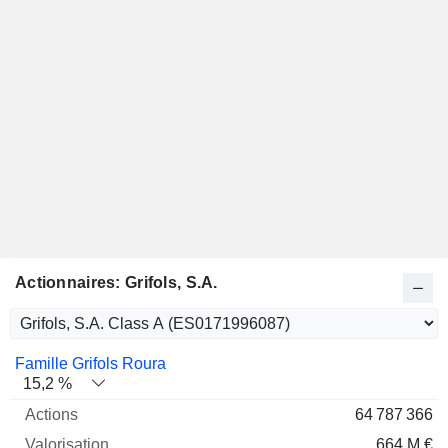
Actionnaires: Grifols, S.A.
Nom
Actions
%
Valorisation
Famille Grifols Roura
15,2 %
64 787 366
664 M €