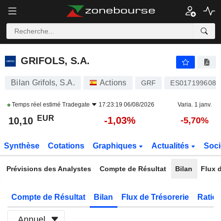
GRIFOLS, S.A.
10,10
€
-1,03%
GRIFOLS, S.A.
Bilan Grifols, S.A.
Actions
GRF
ES0171996087
Temps réel estimé
Tradegate
17:23:19 06/08/2026
Varia. 1 janv.
EUR
-1,03%
10,10
-5,70%
Synthèse
Cotations
Graphiques
Actualités
Soci
Prévisions des Analystes
Compte de Résultat
Bilan
Flux d
Compte de Résultat
Bilan
Flux de Trésorerie
Ratios
Annuel