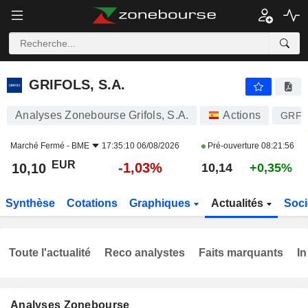
GRIFOLS, S.A.
10,10
€
-1,03%
GRIFOLS, S.A.
Analyses Zonebourse Grifols, S.A.
Actions
GRF
Marché Fermé -
BME
17:35:10 06/08/2026
Pré-ouverture
08:21:56
EUR
-1,03%
10,10
10,14
+0,35%
Synthèse
Cotations
Graphiques
Actualités
Soci
Toute l'actualité
Reco analystes
Faits marquants
In
Analyses Zonebourse