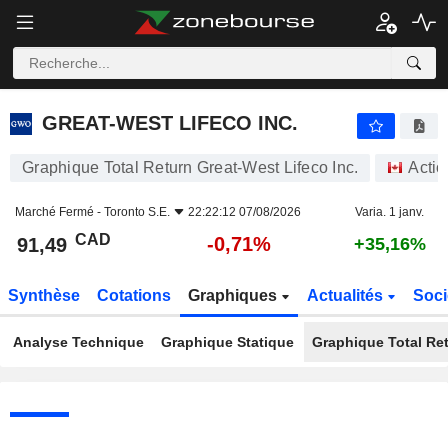
GREAT-WEST LIFECO INC.
91,49
$
-0,71%
GREAT-WEST LIFECO INC.
Graphique Total Return Great-West Lifeco Inc.
Actio
Marché Fermé -
Toronto S.E.
22:22:12 07/08/2026
Varia. 1 janv.
CAD
-0,71%
91,49
+35,16%
Synthèse
Cotations
Graphiques
Actualités
Soci
Analyse Technique
Graphique Statique
Graphique Total Re