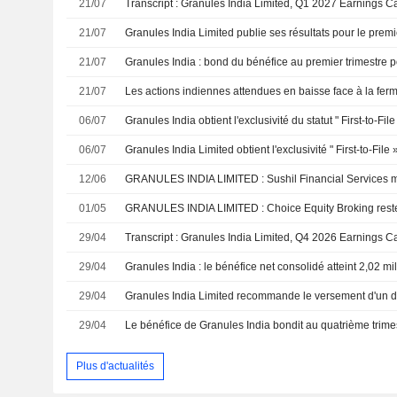
21/07
Transcript : Granules India Limited, Q1 2027 Earnings Ca
21/07
21/07
21/07
06/07
06/07
12/06
01/05
GRANULES INDIA LIMITED : Choice Equity Broking reste 
29/04
Transcript : Granules India Limited, Q4 2026 Earnings Ca
29/04
Granules India : le bénéfice net consolidé atteint 2,02 mi
29/04
29/04
Plus d'actualités