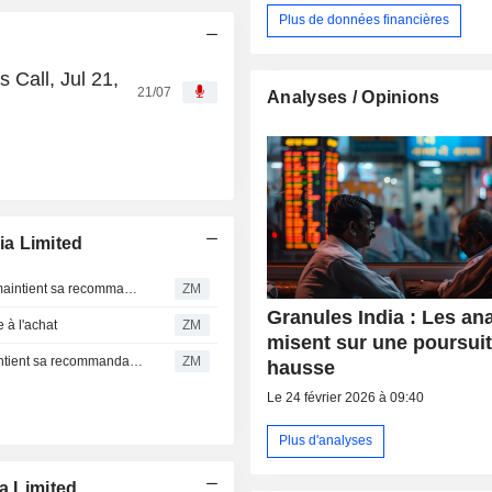
Plus de données financières
 Call, Jul 21,
21/07
Analyses / Opinions
a Limited
GRANULES INDIA LIMITED : Sushil Financial Services maintient sa recommandation à l'achat
ZM
Granules India : Les an
à l'achat
ZM
misent sur une poursuit
GRANULES INDIA LIMITED : Choice Equity Broking maintient sa recommandation à l'achat
ZM
hausse
Le 24 février 2026 à 09:40
Plus d'analyses
a Limited