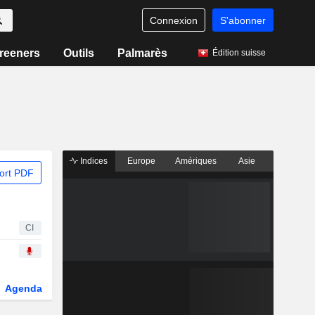
Connexion
S'abonner
reeners
Outils
Palmarès
Édition suisse
Indices
Europe
Amériques
Asie
ort PDF
CI
Agenda
Secteur
Dérivés
Fonds et ETFs