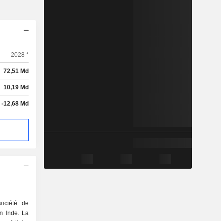
2028 *
72,51 Md
10,19 Md
-12,68 Md
société de
n Inde. La