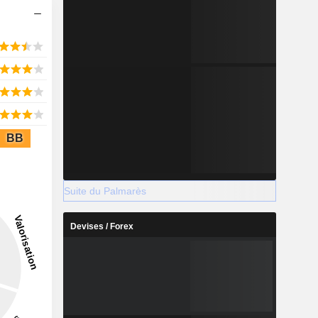
BB
Suite du Palmarès
Devises / Forex