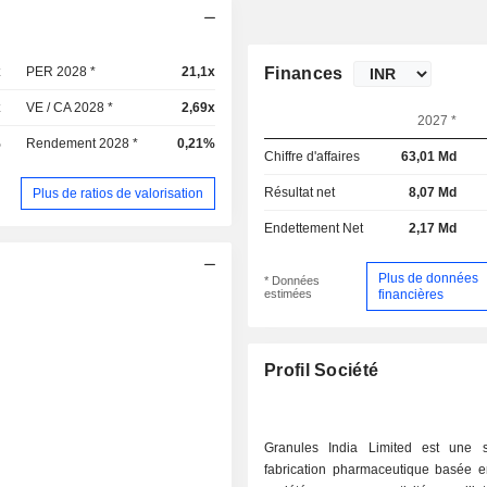
x
PER 2028 *
21,1x
Finances
x
VE / CA 2028 *
2,69x
2027 *
%
Rendement 2028 *
0,21%
Chiffre d'affaires
63,01 Md
Résultat net
8,07 Md
Plus de ratios de valorisation
Endettement Net
2,17 Md
Plus de données
* Données
estimées
financières
Profil Société
Granules India Limited est une 
fabrication pharmaceutique basée e