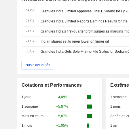
06/08
Granules India Limited Approves Final Dividend for Fy 
21/07
21/07
Granules India's first-quarter profit surges as margins im
21/07
Indian shares set to open lower on firmer oil
06/07
Plus d'actualités
Cotations et Performances
Extrême
1 jour
+4,09%
1 semaine
1 semaine
+5,87%
1 mois
Mois en cours
+5,87%
Année en c
1 mois
+1,05%
1 an