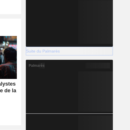
Suite du Palmarès
Palmarès
alystes
e de la