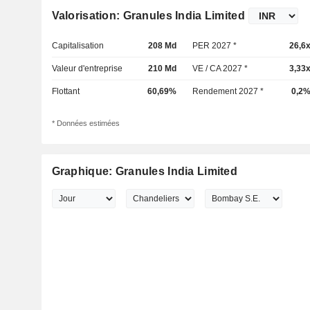
Valorisation: Granules India Limited
Capitalisation
208 Md
PER 2027 *
26,6
Valeur d'entreprise
210 Md
VE / CA 2027 *
3,33
Flottant
60,69%
Rendement 2027 *
0,2
* Données estimées
Graphique: Granules India Limited