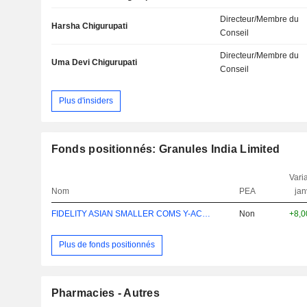
Directeur/Membre du
Harsha Chigurupati
Conseil
Directeur/Membre du
Uma Devi Chigurupati
Conseil
Plus d'insiders
Fonds positionnés: Granules India Limited
Varia
Nom
PEA
jan
FIDELITY ASIAN SMALLER COMS Y-ACC-USD
Non
+8,
Plus de fonds positionnés
Pharmacies - Autres