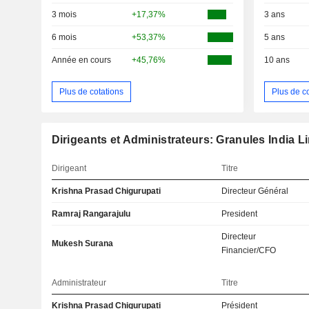
3 mois
+17,37%
3 ans
6 mois
+53,37%
5 ans
Année en cours
+45,76%
10 ans
Plus de cotations
Plus de c
Dirigeants et Administrateurs: Granules India L
Dirigeant
Titre
Krishna Prasad Chigurupati
Directeur Général
Ramraj Rangarajulu
President
Directeur
Mukesh Surana
Financier/CFO
Administrateur
Titre
Krishna Prasad Chigurupati
Président