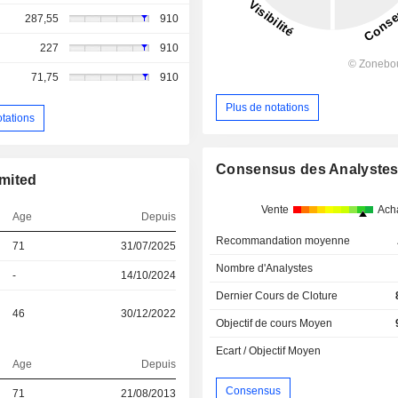
287,55
910
227
910
71,75
910
Plus de notations
otations
Consensus des Analyste
imited
Vente
Ach
Age
Depuis
Recommandation moyenne
71
31/07/2025
Nombre d'Analystes
-
14/10/2024
Dernier Cours de Cloture
46
30/12/2022
Objectif de cours Moyen
Ecart / Objectif Moyen
Age
Depuis
Consensus
71
21/08/2013