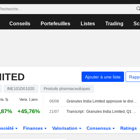
Conseils
Portefeuilles
Listes
Trading
Sc
MITED
Ajouter à une liste
Rapp
INE101D01020
Produits pharmaceutiques
ia. 5j.
Varia. 1 janv.
06/08
Granules India Limited approuve le dividende final pour l'exercice 2025-2026
,87%
+45,76%
21/07
Transcript : Granules India Limited, Q1 2027 Earnings Call, Jul 21, 2026
Société
Finances
Valorisation
Consensus
Ratings