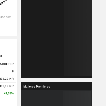
s
at
ACHETER
8
838,20
INR
919,12
INR
Matières Premières
+9,65%