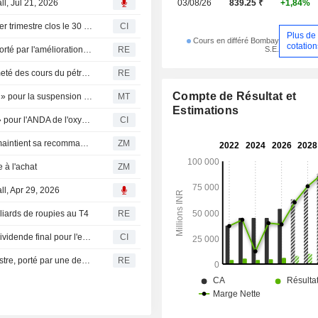
ll, Jul 21, 2026
03/08/26
839.25 ₹
+1,84%
la fabrication de peptides.
Granules India Limited publie ses résultats pour le premier trimestre clos le 30 juin 2026
CI
Plus de
Cours en différé Bombay
cotation
S.E.
Granules India : bond du bénéfice au premier trimestre porté par l'amélioration des marges
RE
Les actions indiennes attendues en baisse face à la fermeté des cours du pétrole
RE
Compte de Résultat et
Granules India obtient l'exclusivité du statut " First-to-File » pour la suspension orale d'oxybate de sodium à libération prolongée
MT
Estimations
Granules India Limited obtient l'exclusivité " First-to-File » pour l'ANDA de l'oxybate de sodium à libération prolongée en suspension orale
CI
GRANULES INDIA LIMITED : Sushil Financial Services maintient sa recommandation à l'achat
ZM
à l'achat
ZM
ll, Apr 29, 2026
lliards de roupies au T4
RE
Granules India Limited recommande le versement d'un dividende final pour l'exercice 2025-2026
CI
Le bénéfice de Granules India bondit au quatrième trimestre, porté par une demande soutenue
RE