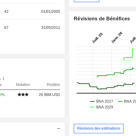
42
01/01/2005
Révisions de Bénéfices
67
31/05/2012
. 1
v.
Notation
Position
00%
26.98M USD
Révisions des estimations