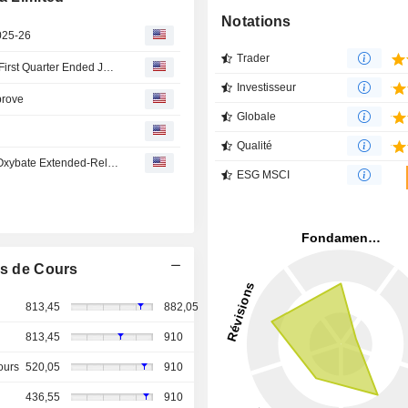
Notations
2025-26
Trader
Granules India Limited Reports Earnings Results for the First Quarter Ended June 30, 2026
Investisseur
prove
Globale
Qualité
Granules India Gets Sole First-to-File Status for Sodium Oxybate Extended-Release for Oral Suspension
ESG MSCI
s de Cours
813,45
882,05
813,45
910
ours
520,05
910
436,55
910