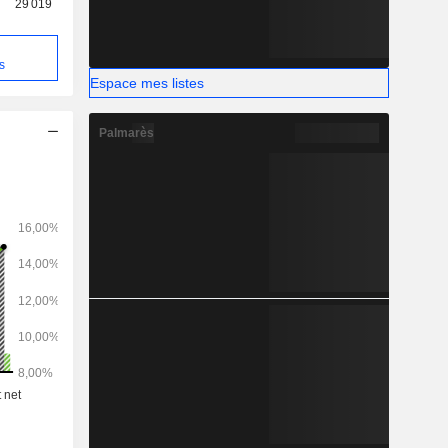
29 019
s
Espace mes listes
Palmarès