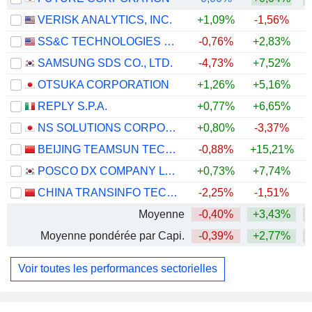
VERISK ANALYTICS, INC.
+1,09%
-1,56%
SS&C TECHNOLOGIES HOLDINGS, INC.
-0,76%
+2,83%
SAMSUNG SDS CO., LTD.
-4,73%
+7,52%
+
OTSUKA CORPORATION
+1,26%
+5,16%
REPLY S.P.A.
+0,77%
+6,65%
NS SOLUTIONS CORPORATION
+0,80%
-3,37%
BEIJING TEAMSUN TECHNOLOGY CO.,LTD.
-0,88%
+15,21%
+
POSCO DX COMPANY LTD.
+0,73%
+7,74%
CHINA TRANSINFO TECHNOLOGY CO., LTD
-2,25%
-1,51%
Moyenne
-0,40%
+3,43%
Moyenne pondérée par Capi.
-0,39%
+2,77%
Voir toutes les performances sectorielles