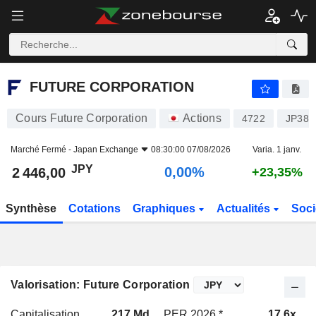
FUTURE CORPORATION
2 446,00
¥
0,00%
FUTURE CORPORATION
Cours Future Corporation
Actions
4722
JP382
Marché Fermé -
Japan Exchange
08:30:00 07/08/2026
Varia. 1 janv.
JPY
0,00%
2 446,00
+23,35%
Synthèse
Cotations
Graphiques
Actualités
Soci
Valorisation: Future Corporation
Capitalisation
217 Md
PER 2026 *
17,6x