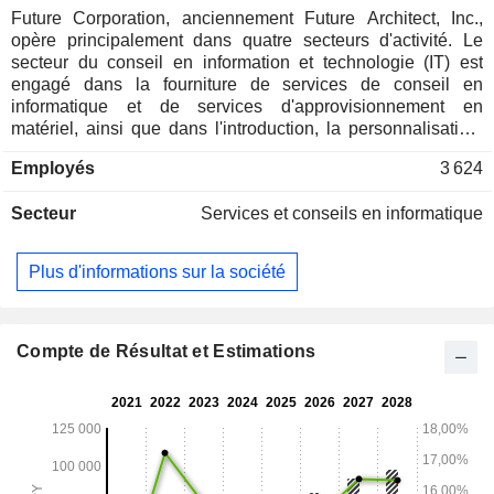
Future Corporation, anciennement Future Architect, Inc.,
opère principalement dans quatre secteurs d'activité. Le
secteur du conseil en information et technologie (IT) est
engagé dans la fourniture de services de conseil en
informatique et de services d'approvisionnement en
matériel, ainsi que dans l'introduction, la personnalisation,
l'exploitation et la maintenance de progiciels de gestion
Employés
3 624
intégrés (ERP). Le secteur des progiciels et des services
s'occupe du développement, de la vente et de la fourniture
Secteur
Services et conseils en informatique
d'assistance pour le logiciel FUTUREONE et de la
construction de sites de commerce électronique (CE), ainsi
que de l'activité de gestion des stocks logistiques en nuage
Plus d'informations sur la société
(WMS) et autres. Le segment Nouveaux médias et services
Web est engagé dans l'exploitation de sites Web, ainsi que
dans la fourniture de services Internet. Le segment
Revitalisation des sociétés s'occupe de l'exploitation de
Compte de Résultat et Estimations
supermarchés alimentaires. La société s'engage également
dans l'investissement, la propriété et l'exploitation de titres.
Au 31 décembre 2013, la Société comptait 16 filiales
consolidées et sept sociétés associées.