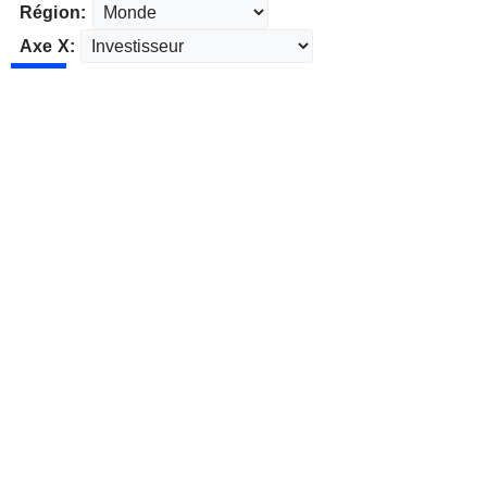
Région:
Axe X: