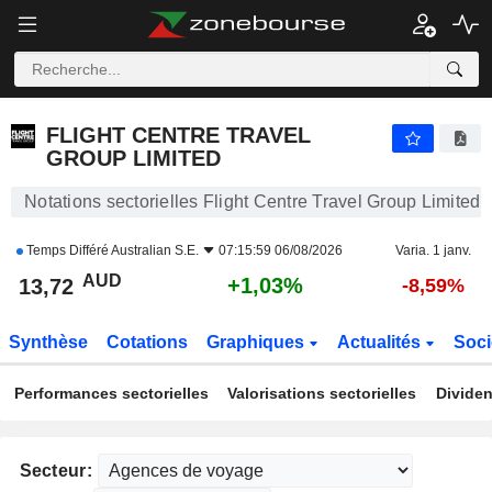
FLIGHT CENTRE TRAVEL GROUP LIMITED
13,72
$
+1,03%
FLIGHT CENTRE TRAVEL
GROUP LIMITED
Notations sectorielles Flight Centre Travel Group Limited
Temps Différé
Australian S.E.
07:15:59 06/08/2026
Varia. 1 janv.
AUD
+1,03%
13,72
-8,59%
Synthèse
Cotations
Graphiques
Actualités
Soci
Performances sectorielles
Valorisations sectorielles
Dividen
Secteur: