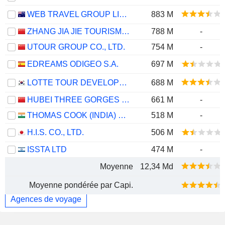
WEB TRAVEL GROUP LIMITED
883 M
ZHANG JIA JIE TOURISM GROUP CO., LTD
788 M
-
UTOUR GROUP CO., LTD.
754 M
-
EDREAMS ODIGEO S.A.
697 M
LOTTE TOUR DEVELOPMENT CO., LTD.
688 M
HUBEI THREE GORGES TOURISM GROUP CO., LTD.
661 M
-
THOMAS COOK (INDIA) LIMITED
518 M
-
H.I.S. CO., LTD.
506 M
ISSTA LTD
474 M
-
Moyenne
12,34 Md
Moyenne pondérée par Capi.
Agences de voyage