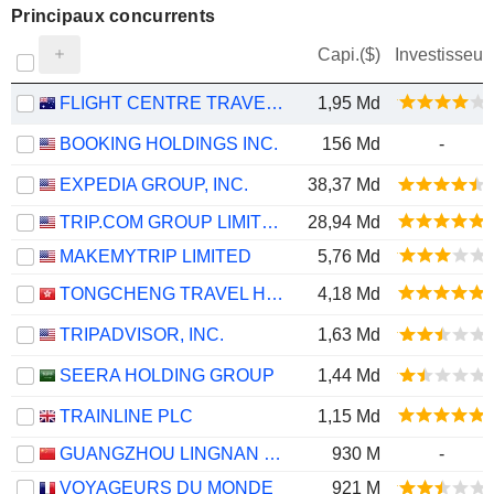
Principaux concurrents
Capi.($)
Investisseur
FLIGHT CENTRE TRAVEL GROUP LIMITED
1,95 Md
BOOKING HOLDINGS INC.
156 Md
-
EXPEDIA GROUP, INC.
38,37 Md
TRIP.COM GROUP LIMITED
28,94 Md
MAKEMYTRIP LIMITED
5,76 Md
TONGCHENG TRAVEL HOLDINGS LIMITED
4,18 Md
TRIPADVISOR, INC.
1,63 Md
SEERA HOLDING GROUP
1,44 Md
TRAINLINE PLC
1,15 Md
GUANGZHOU LINGNAN GROUP HOLDINGS COMPANY LIMITED
930 M
-
VOYAGEURS DU MONDE
921 M