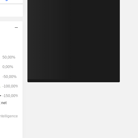
2028
-
-
2 339
-3,44%
10,3x
1,9x
0,6x
0,86x
0,72x