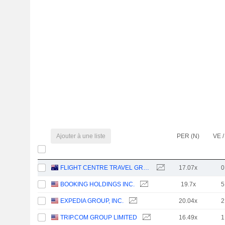
Ajouter à une liste
PER (N)
VE /
FLIGHT CENTRE TRAVEL GROUP LIMITED
17.07x
0
BOOKING HOLDINGS INC.
19.7x
5
EXPEDIA GROUP, INC.
20.04x
2
TRIP.COM GROUP LIMITED
16.49x
1