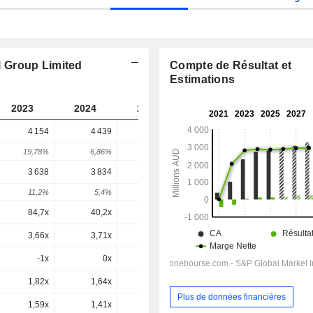
el Group Limited
Compte de Résultat et
Estimations
2023
2024
2025
2026
2027
4 154
4 439
2 705
2 788
-
19,78%
6,86%
-39,05%
3,04%
-
3 638
3 834
2 213
2 411
2 423
11,2%
5,4%
-42,27%
8,95%
0,47%
84,7x
40,2x
25,5x
17,2x
12,1x
3,66x
3,71x
2,22x
2,31x
2,11x
-1x
0x
-10,67x
0,3x
0,3x
1,82x
1,64x
0,97x
0,96x
0,91x
Plus de données financières
1,59x
1,41x
0,8x
0,83x
0,79x