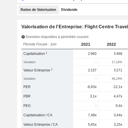
Ratios de Valorisation
Dividende
Valorisation de l'Entreprise: Flight Centre Trav
Données réajustées à périmètre courant
2021
2022
Période Fiscale : Juin
1
Capitalisation
2 960
3 468
Variation
-
17,16%
1
Valeur Entreprise
2 237
3 271
Variation
-
46,24%
PER
-6,83x
-12,1x
PBR
3,1x
4,47x
PEG
-
0,4x
Capitalisation / CA
7,48x
3,44x
Valeur Entreprise / CA
5,65x
3,25x