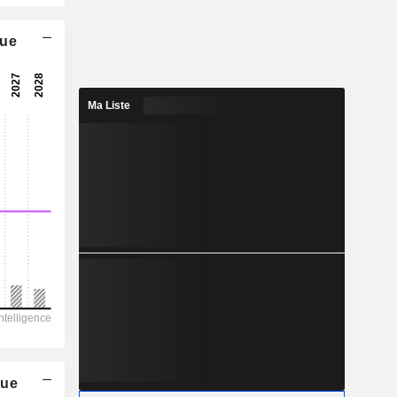
4x
que
5,64x
6,63x
Ma Liste
15,1%
0,6092
4,45%
1,331
45,8%
3 249
585,4
415,1
256,1
-448,2
que