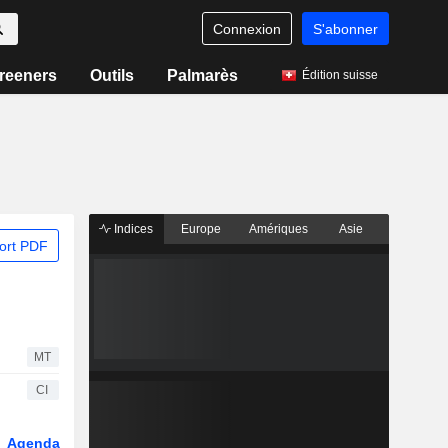
Connexion
S'abonner
reeners
Outils
Palmarès
Édition suisse
Indices
Europe
Amériques
Asie
ort PDF
MT
CI
Agenda
Secteur
Dérivés
Fonds et ETFs