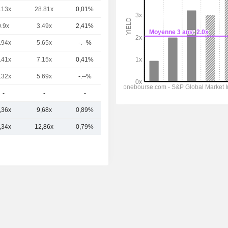
.13x
28.81x
0,01%
5,65 Md
0.9x
3.49x
2,41%
4,08 Md
.94x
5.65x
-.--%
1,21 Md
.41x
7.15x
0,41%
1,44 Md
.32x
5.69x
-.--%
1,14 Md
-
-
-
927 M
,36x
9,68x
0,89%
23,81 Md
,34x
12,86x
0,79%