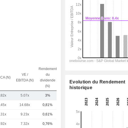
Rendement
VE /
du
 CA (N)
Capi.($)
EBITDA (N)
dividende
Evolution du Rendement
(N)
historique
.82x
5.07x
3%
1,96 Md
.45x
14.68x
0,81%
156 Md
.31x
9.23x
0,61%
36,8 Md
.92x
7.32x
0,76%
29,12 Md