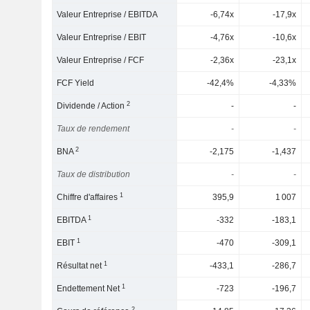
Valeur Entreprise / EBITDA
-6,74x
-17,9x
Valeur Entreprise / EBIT
-4,76x
-10,6x
Valeur Entreprise / FCF
-2,36x
-23,1x
FCF Yield
-42,4%
-4,33%
2
Dividende / Action
-
-
Taux de rendement
-
-
2
BNA
-2,175
-1,437
Taux de distribution
-
-
1
Chiffre d'affaires
395,9
1 007
1
EBITDA
-332
-183,1
1
EBIT
-470
-309,1
1
Résultat net
-433,1
-286,7
1
Endettement Net
-723
-196,7
2