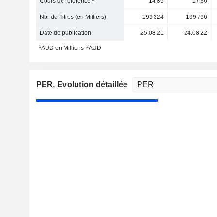
Cours de référence
14,85
17,36
Nbr de Titres (en Milliers)
199 324
199 766
Date de publication
25.08.21
24.08.22
1
2
AUD en Millions
AUD
PER
, Evolution détaillée