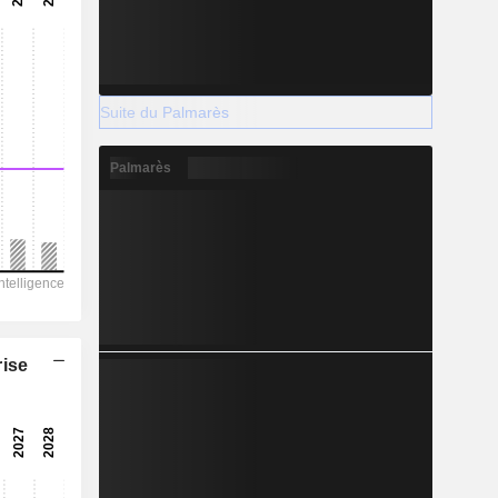
Suite du Palmarès
Palmarès
rise