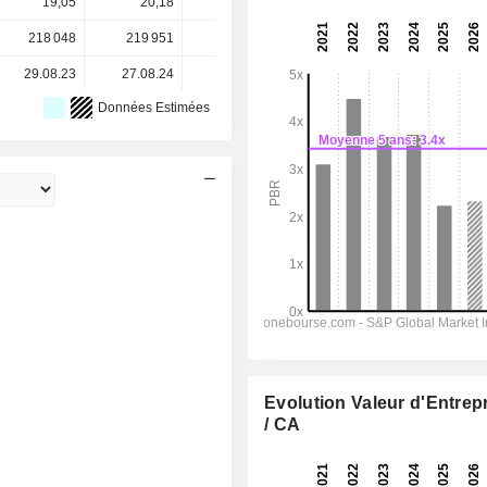
19,05
20,18
12,48
13,69
13,69
218 048
219 951
216 771
203 623
-
29.08.23
27.08.24
26.08.25
-
-
Données Estimées
Evolution Valeur d'Entrep
/ CA