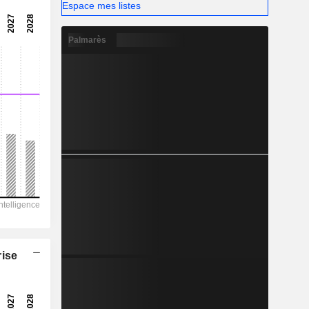
13,69
Espace mes listes
-
Palmarès
-
rise