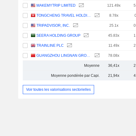
MAKEMYTRIP LIMITED
121.49x
5
TONGCHENG TRAVEL HOLDINGS LIMITED
8.78x
TRIPADVISOR, INC.
25.1x
0
SEERA HOLDING GROUP
45.83x
1
TRAINLINE PLC
11.49x
2
GUANGZHOU LINGNAN GROUP HOLDINGS COMPANY LIMITED
78.08x
Moyenne
36,41x
2
Moyenne pondérée par Capi.
21,94x
4
Voir toutes les valorisations sectorielles