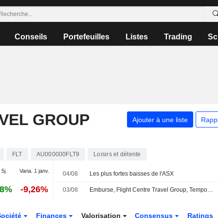
Conseils
Portefeuilles
Listes
Trading
Sc
AVEL GROUP
Ajouter à une liste
Rapp
FLT
AU000000FLT9
Loisirs et détente
 5j.
Varia. 1 janv.
04/08
Les plus fortes baisses de l'ASX
18%
-9,26%
03/08
Emburse, Flight Centre Travel Group, TempoTrip, World Travel, Inc. et Mastercard étendent l'écosystème ouvert de gestion des voyages et frais professionnels
Société
Finances
Valorisation
Consensus
Ratings