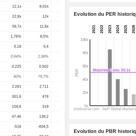
12,1x
8,02x
4,94x
5,11x
4,58x
Evolution du PER histori
22,8x
12x
7,41x
7,74x
6,68x
56,7x
11,8x
60,6x
9,21x
7,11x
1,76%
8,5%
1,65%
10,9%
14,1%
0,18
0,4
0,4
0,408
0,5089
0,94%
1,98%
3,21%
2,98%
3,72%
0,225
0,502
0,49
0,7954
1,136
80%
79,7%
81,6%
51,3%
44,8%
2 281
2 711
2 784
2 906
3 062
301,6
478
448,2
471,5
529,3
159,6
319
298,9
311,4
362,6
47,46
139,2
109,5
160
224,5
-516
-604,5
-492
-376,2
-364,8
Evolution du PBR histori