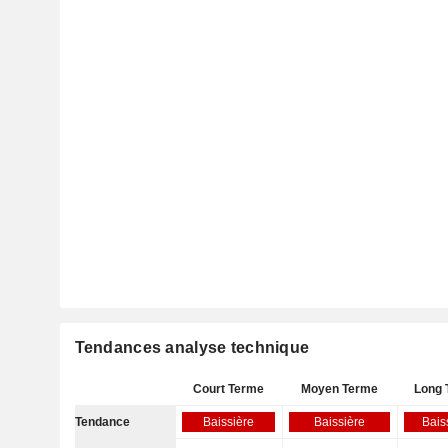
Tendances analyse technique
Court Terme
Moyen Terme
Long 
Tendance
Baissière
Baissière
Bais