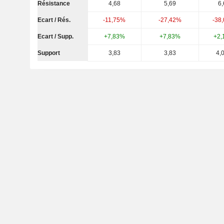
Résistance
4,68
5,69
6,
Ecart / Rés.
-11,75%
-27,42%
-38
Ecart / Supp.
+7,83%
+7,83%
+2,
Support
3,83
3,83
4,