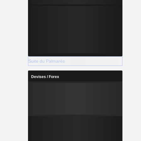
Suite du Palmarès
Devises / Forex