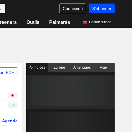
Connexion
S'abonner
reeners
Outils
Palmarès
Édition suisse
Indices
Europe
Amériques
Asie
ort PDF
CI
Agenda
Secteur
Dérivés
Fonds et ETFs