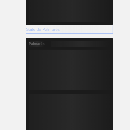
Suite du Palmarès
Palmarès