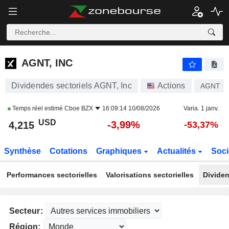
AGNT, INC
4,215
$
-3,99%
AGNT, INC
Dividendes sectoriels AGNT, Inc
Actions
AGNT
Temps réel estimé
Cboe BZX
16:09:14 10/08/2026
Varia. 1 janv.
USD
-3,99%
4,215
-53,37%
Synthèse
Cotations
Graphiques
Actualités
Soci
Performances sectorielles
Valorisations sectorielles
Dividen
Secteur:
Région: