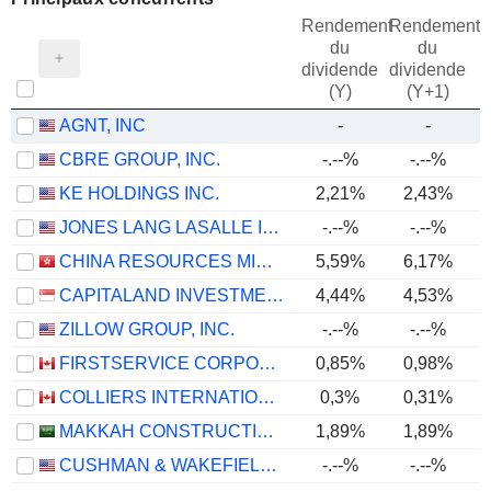
Rendement
Rendement
du
du
dividende
dividende
(Y)
(Y+1)
AGNT, INC
-
-
CBRE GROUP, INC.
-.--%
-.--%
KE HOLDINGS INC.
2,21%
2,43%
JONES LANG LASALLE INCORPORATED
-.--%
-.--%
CHINA RESOURCES MIXC LIFESTYLE SERVICES LIMITED
5,59%
6,17%
CAPITALAND INVESTMENT LIMITED
4,44%
4,53%
ZILLOW GROUP, INC.
-.--%
-.--%
FIRSTSERVICE CORPORATION
0,85%
0,98%
COLLIERS INTERNATIONAL GROUP INC.
0,3%
0,31%
MAKKAH CONSTRUCTION AND DEVELOPMENT COMPANY
1,89%
1,89%
CUSHMAN & WAKEFIELD LIMITED
-.--%
-.--%