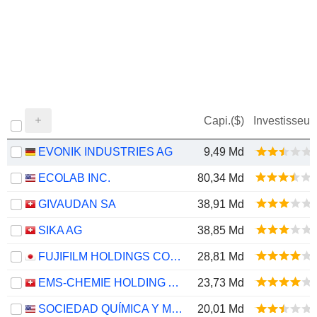
Capi.($)
Investisseur
EVONIK INDUSTRIES AG
9,49 Md
ECOLAB INC.
80,34 Md
GIVAUDAN SA
38,91 Md
SIKA AG
38,85 Md
FUJIFILM HOLDINGS CORPORATION
28,81 Md
EMS-CHEMIE HOLDING AG
23,73 Md
SOCIEDAD QUÍMICA Y MINERA DE CHILE S.A.
20,01 Md