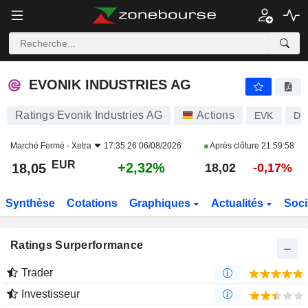
EVONIK INDUSTRIES AG
18,05
€
+2,32%
EVONIK INDUSTRIES AG
Ratings Evonik Industries AG
Actions
EVK
DE
Marché Fermé -
Xetra
17:35:26 06/08/2026
Après clôture
21:59:58
EUR
+2,32%
18,05
18,02
-0,17%
Synthèse
Cotations
Graphiques
Actualités
Soci
Ratings Surperformance
Trader
Investisseur