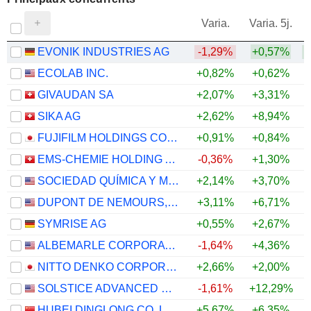
V
Varia.
Varia. 5j.
EVONIK INDUSTRIES AG
-1,29%
+0,57%
+
ECOLAB INC.
+0,82%
+0,62%
GIVAUDAN SA
+2,07%
+3,31%
SIKA AG
+2,62%
+8,94%
+
FUJIFILM HOLDINGS CORPORATION
+0,91%
+0,84%
EMS-CHEMIE HOLDING AG
-0,36%
+1,30%
+
SOCIEDAD QUÍMICA Y MINERA DE CHILE S.A.
+2,14%
+3,70%
DUPONT DE NEMOURS, INC.
+3,11%
+6,71%
SYMRISE AG
+0,55%
+2,67%
ALBEMARLE CORPORATION
-1,64%
+4,36%
NITTO DENKO CORPORATION
+2,66%
+2,00%
SOLSTICE ADVANCED MATERIALS, INC.
-1,61%
+12,29%
HUBEI DINGLONG CO.,LTD.
+5,67%
+6,35%