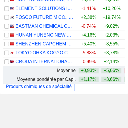
ELEMENT SOLUTIONS INC
-1,41%
+10,20%
POSCO FUTURE M CO., LTD.
+2,38%
+19,74%
EASTMAN CHEMICAL COMPANY
-0,74%
+9,02%
HUNAN YUNENG NEW ENERGY BATTERY MATERIAL CO.,LTD.
+4,16%
+2,03%
SHENZHEN CAPCHEM TECHNOLOGY CO., LTD.
+5,40%
+8,55%
TOKYO OHKA KOGYO CO., LTD.
-5,88%
+8,78%
CRODA INTERNATIONAL PLC
-0,99%
+2,14%
Moyenne
+0,93%
+5,06%
Moyenne pondérée par Capi.
+1,17%
+3,66%
Produits chimiques de spécialité