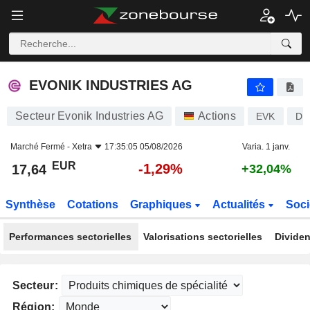
EVONIK INDUSTRIES AG
17,64
€
-1,29%
EVONIK INDUSTRIES AG
Secteur Evonik Industries AG
Actions
EVK
DE
Marché Fermé -
Xetra
17:35:05 05/08/2026
Varia. 1 janv.
EUR
-1,29%
17,64
+32,04%
Synthèse
Cotations
Graphiques
Actualités
Soci
Performances sectorielles
Valorisations sectorielles
Dividen
Secteur:
Région: