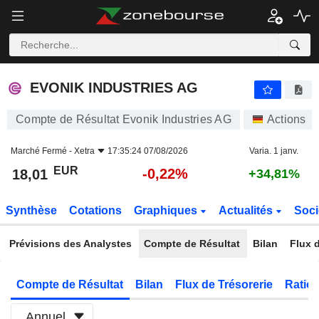
EVONIK INDUSTRIES AG
18,01
€
-0,22%
EVONIK INDUSTRIES AG
Compte de Résultat Evonik Industries AG
Actions
Marché Fermé -
Xetra
17:35:24 07/08/2026
Varia. 1 janv.
EUR
-0,22%
18,01
+34,81%
Synthèse
Cotations
Graphiques
Actualités
Soci
Prévisions des Analystes
Compte de Résultat
Bilan
Flux d
Compte de Résultat
Bilan
Flux de Trésorerie
Ratios
Annuel