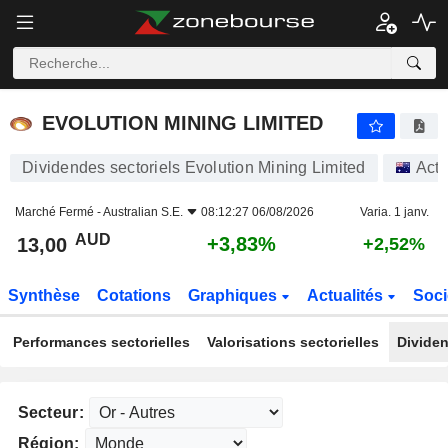
EVOLUTION MINING LIMITED
13,00
$
+3,83%
EVOLUTION MINING LIMITED
Dividendes sectoriels Evolution Mining Limited
Acti
Marché Fermé -
Australian S.E.
08:12:27 06/08/2026
Varia. 1 janv.
AUD
+3,83%
13,00
+2,52%
Synthèse
Cotations
Graphiques
Actualités
Soci
Performances sectorielles
Valorisations sectorielles
Dividen
Secteur:
Région: