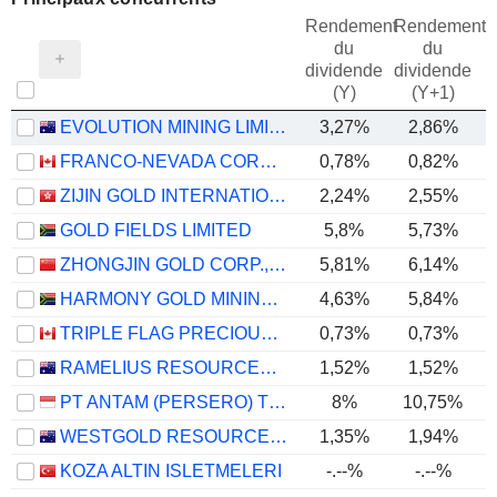
Rendement
Rendement
du
du
dividende
dividende
(Y)
(Y+1)
EVOLUTION MINING LIMITED
3,27%
2,86%
FRANCO-NEVADA CORPORATION
0,78%
0,82%
ZIJIN GOLD INTERNATIONAL COMPANY LIMITED
2,24%
2,55%
GOLD FIELDS LIMITED
5,8%
5,73%
ZHONGJIN GOLD CORP.,LTD
5,81%
6,14%
HARMONY GOLD MINING COMPANY LIMITED
4,63%
5,84%
TRIPLE FLAG PRECIOUS METALS CORP.
0,73%
0,73%
RAMELIUS RESOURCES LIMITED
1,52%
1,52%
PT ANTAM (PERSERO) TBK
8%
10,75%
WESTGOLD RESOURCES LIMITED
1,35%
1,94%
KOZA ALTIN ISLETMELERI
-.--%
-.--%