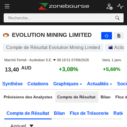
EVOLUTION MINING LIMITED
13,40
$
+3,08%
EVOLUTION MINING LIMITED
Compte de Résultat Evolution Mining Limited
Actio
Marché Fermé -
Australian S.E.
08:16:51 07/08/2026
Varia. 1 janv.
AUD
+3,08%
13,40
+5,68%
Synthèse
Cotations
Graphiques
Actualités
Soci
Prévisions des Analystes
Compte de Résultat
Bilan
Flux d
Compte de Résultat
Bilan
Flux de Trésorerie
Ratios
Annuel