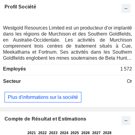
Profil Société
Westgold Resources Limited est un producteur d’or implanté
dans les régions de Murchison et des Southern Goldfields,
en Australie-Occidentale. Les activités de Murchison
comprennent trois centres de traitement situés à Cue,
Meekatharra et Fortnum. Ses activités dans les Southern
Goldfields englobent les mines souterraines de Beta Hunt et
Two Boys, ainsi que des exploitations à ciel ouvert de
Employés
1 572
moindre envergure, toutes desservies par l’usine de
traitement de Higginsville, d’une capacité de 1,6 million de
Secteur
Or
tonnes par an. Ses activités à Fortnum sont situées dans la
stratigraphie du bassin de Bryah, datant du Protérozoïque, à
environ 150 km au nord-ouest de Meekatharra. Ses activités
Plus d'informations sur la société
autour de la ville régionale de Meekatharra englobent le
groupe central d’actifs de Westgold, y compris les centres
miniers aurifères historiques de Meekatharra North, Paddy’s
Flat, Yaloginda, Nannine et Reedy’s. Ses activités autour de
Compte de Résultat et Estimations
la ville régionale de Cue englobent les centres miniers
historiques de Big Bell, Cuddingwarra, Day Dawn et