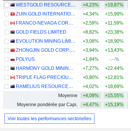
WESTGOLD RESOURCES LIMITED
+4,23%
+19,87%
+
ZIJIN GOLD INTERNATIONAL COMPANY LIMITED
+4,34%
+15,99%
FRANCO-NEVADA CORPORATION
+2,59%
+11,59%
+
GOLD FIELDS LIMITED
+8,82%
+23,38%
+
EVOLUTION MINING LIMITED
+3,08%
+18,90%
+
ZHONGJIN GOLD CORP.,LTD
+3,94%
+13,43%
+
POLYUS
+1,84%
-.--%
HARMONY GOLD MINING COMPANY LIMITED
+7,27%
+22,44%
+
TRIPLE FLAG PRECIOUS METALS CORP.
+0,80%
+12,81%
+
RAMELIUS RESOURCES LIMITED
+4,02%
+18,69%
+
Moyenne
+4,09%
+15,55%
+
Moyenne pondérée par Capi.
+4,47%
+15,19%
+
Voir toutes les performances sectorielles