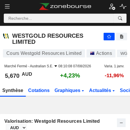
WESTGOLD RESOURCES LIMITED
5,670
$
+4,23%
WESTGOLD RESOURCES
LIMITED
Cours Westgold Resources Limited
Actions
WG
Marché Fermé -
Australian S.E.
08:10:08 07/08/2026
Varia. 1 janv.
AUD
+4,23%
5,670
-11,96%
Synthèse
Cotations
Graphiques
Actualités
Soci
Valorisation: Westgold Resources Limited