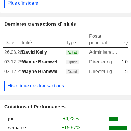
Plus d'insiders
Dernières transactions d'initiés
Poste
Date
Initié
Type
principal
Qua
26.03.26
David Kelly
Administrateur
1
Achat
03.12.25
Wayne Bramwell
Directeur general
1 03
Option
02.12.25
Wayne Bramwell
Directeur general
50
Gratuit
Historique des transactions
Cotations et Performances
1 jour
+4,23%
1 semaine
+19,87%