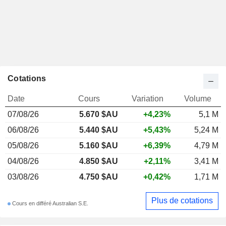
Cotations
Date
Cours
Variation
Volume
07/08/26
5.670 $AU
+4,23%
5,1 M
06/08/26
5.440 $AU
+5,43%
5,24 M
05/08/26
5.160 $AU
+6,39%
4,79 M
04/08/26
4.850 $AU
+2,11%
3,41 M
03/08/26
4.750 $AU
+0,42%
1,71 M
Plus de cotations
Cours en différé Australian S.E.