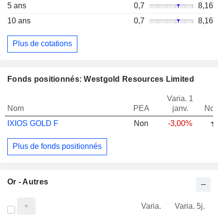
5 ans
0,7
8,16
10 ans
0,7
8,16
Plus de cotations
Fonds positionnés: Westgold Resources Limited
Varia. 1
Nom
PEA
janv.
Not
IXIOS GOLD F
Non
-3,00%
Plus de fonds positionnés
Or - Autres
Varia.
Varia. 5j.