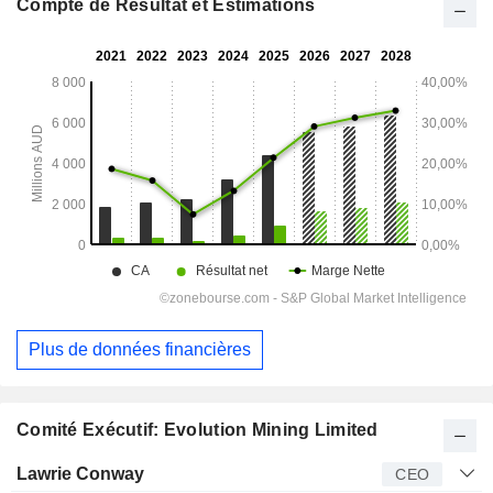
Compte de Résultat et Estimations
Plus de données financières
Comité Exécutif: Evolution Mining Limited
Dirigeant
Titre
Age
Depuis
Lawrie Conway
CEO