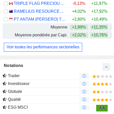
TRIPLE FLAG PRECIOUS METALS CORP.
-0,13%
+11,97%
+
RAMELIUS RESOURCES LIMITED
+4,02%
+17,92%
+
PT ANTAM (PERSERO) TBK
+2,60%
+10,49%
Moyenne
+1,99%
+11,35%
+
Moyenne pondérée par Capi.
+2,02%
+10,76%
+
Voir toutes les performances sectorielles
Notations
Trader
Investisseur
Globale
Qualité
ESG MSCI
AA