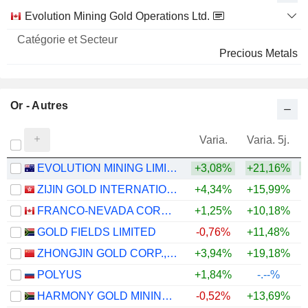
Catégorie
Evolution Mining Gold Operations Ltd.
et
Nom
Secteur
Precious Metals
Or - Autres
Varia.
Varia. 5j.
EVOLUTION MINING LIMITED
+3,08%
+21,16%
+
ZIJIN GOLD INTERNATIONAL COMPANY LIMITED
+4,34%
+15,99%
FRANCO-NEVADA CORPORATION
+1,25%
+10,18%
+
GOLD FIELDS LIMITED
-0,76%
+11,48%
+
ZHONGJIN GOLD CORP.,LTD
+3,94%
+19,18%
+
POLYUS
+1,84%
-.--%
HARMONY GOLD MINING COMPANY LIMITED
-0,52%
+13,69%