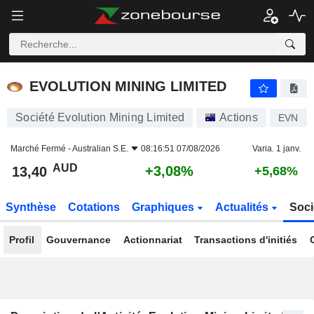
EVOLUTION MINING LIMITED
13,40
$
+3,08%
EVOLUTION MINING LIMITED
Société Evolution Mining Limited
Actions
EVN
Marché Fermé -
Australian S.E.
08:16:51 07/08/2026
Varia. 1 janv.
AUD
+3,08%
13,40
+5,68%
Synthèse
Cotations
Graphiques
Actualités
Soci
Profil
Gouvernance
Actionnariat
Transactions d'initiés