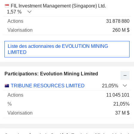
FIL Investment Management (Singapore) Ltd.
1,57 %
31 878 880
260 M $
Liste des actionnaires de EVOLUTION MINING
LIMITED
Participations: Evolution Mining Limited
Nom
Actions
%
Valorisation
TRIBUNE RESOURCES LIMITED
21,05%
11 045 101
21,05%
37 M $