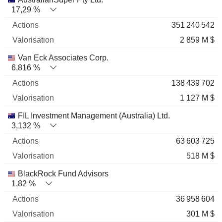
17,29 %
351 240 542
2 859 M $
Van Eck Associates Corp.
6,816 %
138 439 702
1 127 M $
FIL Investment Management (Australia) Ltd.
3,132 %
63 603 725
518 M $
BlackRock Fund Advisors
1,82 %
36 958 604
301 M $