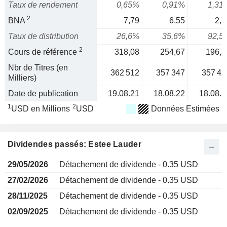
Taux de rendement
0,65%
0,91%
1,31
2
BNA
7,79
6,55
2,7
Taux de distribution
26,6%
35,6%
92,5
2
Cours de référence
318,08
254,67
196,3
Nbr de Titres (en
362 512
357 347
357 41
Milliers)
Date de publication
19.08.21
18.08.22
18.08.2
1
2
USD en Millions
USD
Données Estimées
Dividendes passés: Estee Lauder
29/05/2026
Détachement de dividende - 0.35 USD
27/02/2026
Détachement de dividende - 0.35 USD
28/11/2025
Détachement de dividende - 0.35 USD
02/09/2025
Détachement de dividende - 0.35 USD