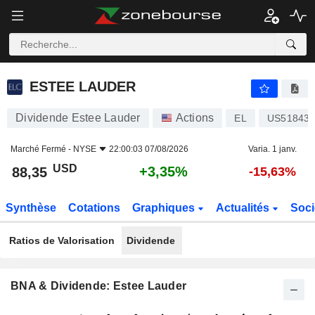
ESTEE LAUDER
88,35
$
+3,35%
ESTEE LAUDER
Dividende Estee Lauder
Actions
EL
US518439
Marché Fermé -
NYSE
22:00:03 07/08/2026
Varia. 1 janv.
USD
+3,35%
88,35
-15,63%
Synthèse
Cotations
Graphiques
Actualités
Soci
Ratios de Valorisation
Dividende
BNA & Dividende: Estee Lauder