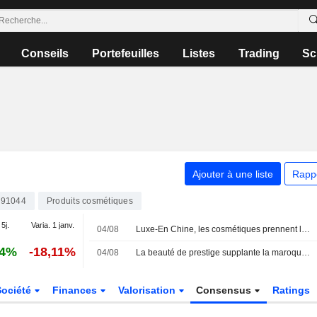
Conseils
Portefeuilles
Listes
Trading
Sc
Ajouter à une liste
Rapp
91044
Produits cosmétiques
 5j.
Varia. 1 janv.
04/08
Luxe-En Chine, les cosmétiques prennent le pas sur les sacs
04%
-18,11%
04/08
La beauté de prestige supplante la maroquinerie de luxe face à l'évolution de la consommation en Chine
Société
Finances
Valorisation
Consensus
Ratings