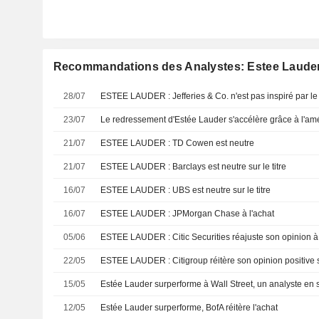
Recommandations des Analystes: Estee Laude
28/07
ESTEE LAUDER : Jefferies & Co. n'est pas inspiré par le
23/07
21/07
ESTEE LAUDER : TD Cowen est neutre
21/07
ESTEE LAUDER : Barclays est neutre sur le titre
16/07
ESTEE LAUDER : UBS est neutre sur le titre
16/07
ESTEE LAUDER : JPMorgan Chase à l'achat
05/06
ESTEE LAUDER : Citic Securities réajuste son opinion à
22/05
ESTEE LAUDER : Citigroup réitère son opinion positive su
15/05
Estée Lauder surperforme à Wall Street, un analyste en 
12/05
Estée Lauder surperforme, BofA réitère l'achat