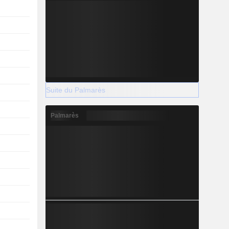
Suite du Palmarès
Palmarès