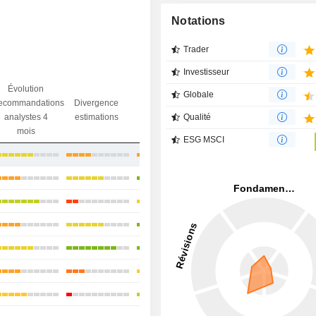
Notations
Trader
Investisseur
Évolution
Globale
Divergence
ecommandations
Divergence
Ecart obj.
objectif
Qualité
analystes 4
estimations
/ dr
analystes
mois
ESG MSCI
+10,22%
+9,47%
+10,15%
+6,08%
+0,83%
+2,25%
-3,93%