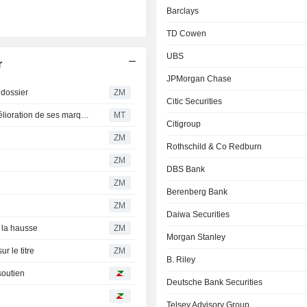
Barclays
TD Cowen
UBS
r
JPMorgan Chase
 dossier
ZM
Citic Securities
Le redressement d'Estée Lauder s'accélère grâce à l'amélioration de ses marques phares, selon RBC
MT
Citigroup
ZM
Rothschild & Co Redburn
ZM
DBS Bank
ZM
Berenberg Bank
ZM
Daiwa Securities
 la hausse
ZM
Morgan Stanley
r le titre
ZM
B. Riley
soutien
Deutsche Bank Securities
Telsey Advisory Group