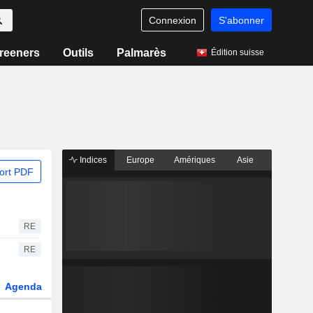
Connexion
S'abonner
reeners
Outils
Palmarès
Édition suisse
Indices
Europe
Amériques
Asie
ort PDF
RE
RE
Agenda
Secteur
Dérivés
Fonds et ETFs