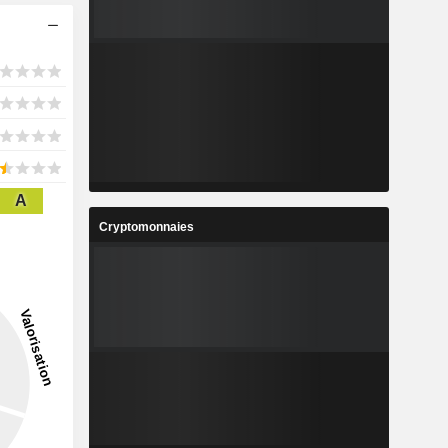
A
Cryptomonnaies