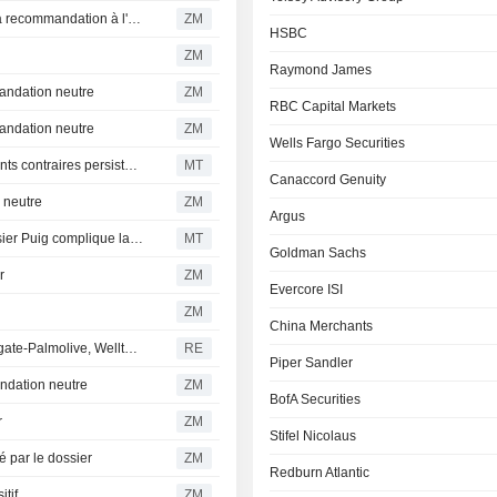
ESTEE LAUDER : Rothschild & Co Redburn maintient sa recommandation à l'achat
ZM
HSBC
ZM
Raymond James
ndation neutre
ZM
RBC Capital Markets
andation neutre
ZM
Wells Fargo Securities
Le redressement d'Estee Lauder se poursuit, mais les vents contraires persistent au Moyen-Orient, selon RBC
MT
Canaccord Genuity
 neutre
ZM
Argus
Le redressement d'Estee Lauder progresse, mais le dossier Puig complique la donne, selon Morgan Stanley
MT
Goldman Sachs
r
ZM
Evercore ISI
ZM
China Merchants
Synthèse de la recherche aux États-Unis - Alphabet, Colgate-Palmolive, Welltower
RE
Piper Sandler
dation neutre
ZM
BofA Securities
r
ZM
Stifel Nicolaus
 par le dossier
ZM
Redburn Atlantic
tif
ZM