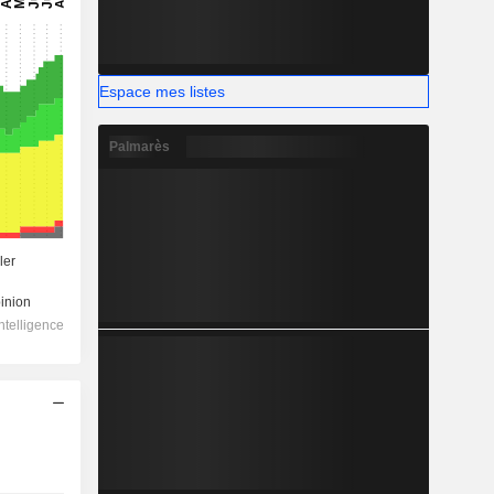
Espace mes listes
Palmarès