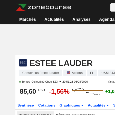
Marchés
Actualités
Analyses
Agenda
ESTEE LAUDER
Consensus Estee Lauder
Actions
EL
US51843
Temps réel estimé
Cboe BZX
20:51:25 06/08/2026
Varia.
85,60
-1,56%
USD
+1,
Synthèse
Cotations
Graphiques
Actualités