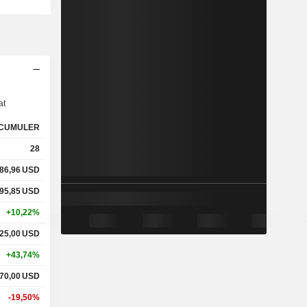
s
at
CUMULER
28
86,96
USD
95,85
USD
+10,22%
25,00
USD
+43,74%
70,00
USD
-19,50%