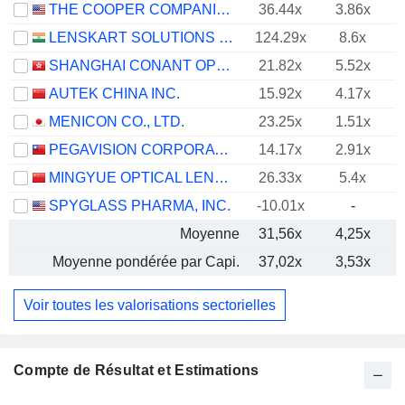
THE COOPER COMPANIES, INC.
36.44x
3.86x
LENSKART SOLUTIONS LIMITED
124.29x
8.6x
SHANGHAI CONANT OPTICAL CO., LTD.
21.82x
5.52x
AUTEK CHINA INC.
15.92x
4.17x
MENICON CO., LTD.
23.25x
1.51x
PEGAVISION CORPORATION
14.17x
2.91x
MINGYUE OPTICAL LENS CO.,LTD.
26.33x
5.4x
SPYGLASS PHARMA, INC.
-10.01x
-
Moyenne
31,56x
4,25x
Moyenne pondérée par Capi.
37,02x
3,53x
Voir toutes les valorisations sectorielles
Compte de Résultat et Estimations