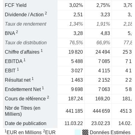
FCF Yield
3,02%
2,75%
3,79
2
Dividende / Action
2,51
3,23
3,9
Taux de rendement
1,34%
1,91%
2,18
2
BNA
3,28
4,83
5,0
Taux de distribution
76,5%
66,9%
77,8
1
Chiffre d'affaires
19 820
24 494
25 39
1
EBITDA
5 488
7 085
7 15
1
EBIT
3 027
4 115
4 17
1
Résultat net
1 463
2 152
2 28
1
Endettement Net
9 698
7 063
5 85
2
Cours de référence
187,24
169,20
181,6
Nbr de Titres (en
441 185
444 659
451 33
Milliers)
Date de publication
11.03.22
23.02.23
14.02.2
1
2
EUR en Millions
EUR
Données Estimées