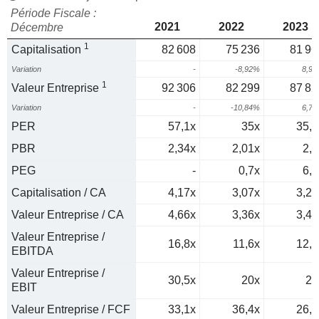
Période Fiscale :
2021
2022
2023
Décembre
1
Capitalisation
82 608
75 236
81 96
Variation
-
-8,92%
8,9
1
Valeur Entreprise
92 306
82 299
87 82
Variation
-
-10,84%
6,7
PER
57,1x
35x
35,7
PBR
2,34x
2,01x
2,1
PEG
-
0,7x
6,9
Capitalisation / CA
4,17x
3,07x
3,23
Valeur Entreprise / CA
4,66x
3,36x
3,46
Valeur Entreprise /
16,8x
11,6x
12,3
EBITDA
Valeur Entreprise /
30,5x
20x
21
EBIT
Valeur Entreprise / FCF
33,1x
36,4x
26,4