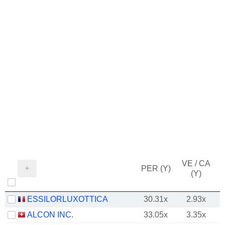
VE / CA
PER (Y)
(Y)
ESSILORLUXOTTICA
30.31x
2.93x
ALCON INC.
33.05x
3.35x