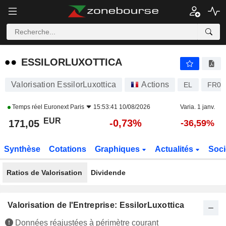
ESSILORLUXOTTICA
171,05
€
-0,73%
ESSILORLUXOTTICA
Valorisation EssilorLuxottica
Actions
EL
FR00
Temps réel
Euronext Paris
15:53:41 10/08/2026
Varia. 1 janv.
EUR
-0,73%
171,05
-36,59%
Synthèse
Cotations
Graphiques
Actualités
Soci
Ratios de Valorisation
Dividende
Valorisation de l'Entreprise: EssilorLuxottica
Données réajustées à périmètre courant