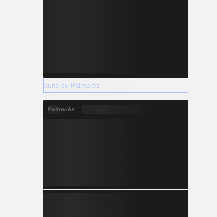
Suite du Palmarès
Palmarès