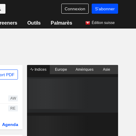
Connexion
S'abonner
reeners
Outils
Palmarès
Édition suisse
Indices
Europe
Amériques
Asie
ort PDF
AW
RE
Agenda
Secteur
Dérivés
Fonds et ETFs