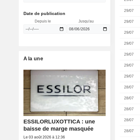
29/07
Date de publication
Depuis le
Jusqu'au
29/07
29/07
29/07
29/07
A la une
29/07
29/07
28/07
28/07
28/07
28/07
ESSILORLUXOTTICA : une
baisse de marge masquée
28/07
Le 03 août 2026 à 12:36