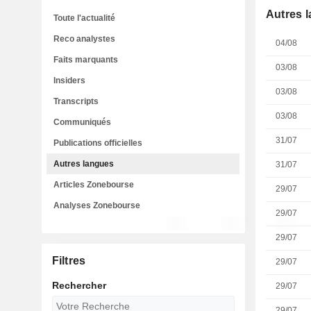
Autres 
Toute l'actualité
Reco analystes
04/08
Faits marquants
03/08
Insiders
03/08
Transcripts
03/08
Communiqués
31/07
Publications officielles
Autres langues
31/07
Articles Zonebourse
29/07
Analyses Zonebourse
29/07
29/07
Filtres
29/07
Rechercher
29/07
29/07