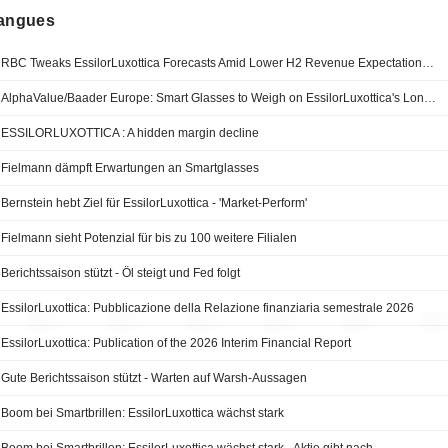
langues
RBC Tweaks EssilorLuxottica Forecasts Amid Lower H2 Revenue Expectations for AI Smartglasses
AlphaValue/Baader Europe: Smart Glasses to Weigh on EssilorLuxottica's Long-term Margin
ESSILORLUXOTTICA : A hidden margin decline
Fielmann dämpft Erwartungen an Smartglasses
Bernstein hebt Ziel für EssilorLuxottica - 'Market-Perform'
Fielmann sieht Potenzial für bis zu 100 weitere Filialen
Berichtssaison stützt - Öl steigt und Fed folgt
EssilorLuxottica: Pubblicazione della Relazione finanziaria semestrale 2026
EssilorLuxottica: Publication of the 2026 Interim Financial Report
Gute Berichtssaison stützt - Warten auf Warsh-Aussagen
Boom bei Smartbrillen: EssilorLuxottica wächst stark