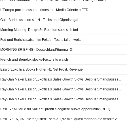
Boom bei Smartbrillen: EssilorLuxottica wächst stark - Aktie gibt nach
L'Europa poco mossa tra trimestrali, Medio Oriente e FED
Gute Berichtssaison stützt - Techs und Ölpreis egal
Morning Meeting: Die große Rotation setzt sich fort
Fed und Berichtssaison im Fokus - Techs fallen weiter
MORNING BRIEFING - Deutschland/Europa -3-
French and Benelux stocks-Factors to watch
EssilorLuxottica Books Higher H1 Net Profit, Revenue
Ray-Ban Maker EssilorLuxottica's Sales Growth Slows Despite Smartglasses Boom -- 2nd Update
Ray-Ban Maker EssilorLuxottica's Sales Growth Slows Despite Smartglasses Boom -- Update
Ray-Ban Maker EssilorLuxottica's Sales Growth Slows Despite Smartglasses Boom
Essilux : Milleri e du Saillant, pronti a cogliere nuove opportunita' (RCO)
Essilux : +6,8% utile 'adjusted' I sem a 1,92 mld, quasi raddoppiate vendite AI glasses (RCO)