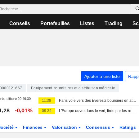
Conseils
Portefeuilles
Listes
Trading
Sc
Ajouter à une liste
Rapp
0000121667
Equipement, fournitures et distribution médicale
rès clôture
20:49:30
11:38
Paris vole vers des Everests boursiers en attendant un accord pour Ormuz
1,28
-0,01%
09:34
L'Europe ouvre dans le vert, tirée par les résultats et les espoirs en Iran
Société
Finances
Valorisation
Consensus
Ratings