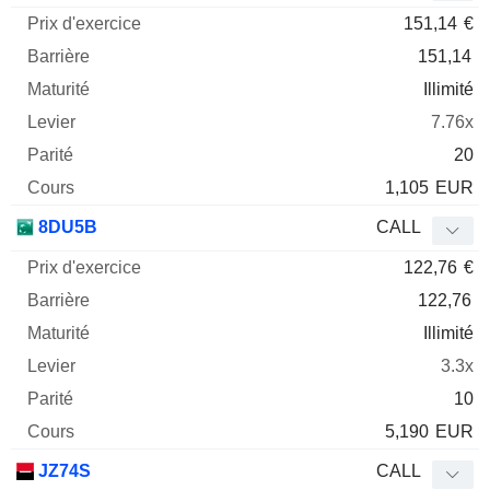
151,14
€
151,14
Illimité
7.76x
20
1,105
EUR
8DU5B
CALL
122,76
€
122,76
Illimité
3.3x
10
5,190
EUR
JZ74S
CALL