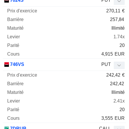
7024S
PUT
270,11
€
257,84
Illimité
1.74x
20
4,915
EUR
746VS
PUT
242,42
€
242,42
Illimité
2.41x
20
3,555
EUR
7DRUB
CALL