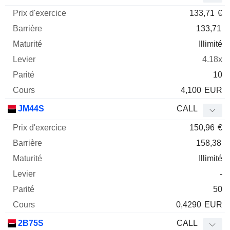
133,71
€
133,71
Illimité
4.18x
10
4,100
EUR
JM44S
CALL
150,96
€
158,38
Illimité
-
50
0,4290
EUR
2B75S
CALL