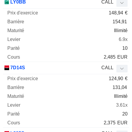
LY0BB
CALL
148,94
€
154,91
Illimité
6.9x
10
2,485
EUR
7D14S
CALL
124,90
€
131,04
Illimité
3.61x
20
2,375
EUR