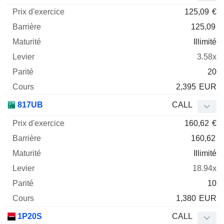
125,09
€
125,09
Illimité
3.58x
20
2,395
EUR
817UB
CALL
160,62
€
160,62
Illimité
18.94x
10
1,380
EUR
1P20S
CALL