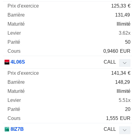
125,33
€
131,49
Illimité
3.62x
50
0,9460
EUR
4L06S
CALL
141,34
€
148,29
Illimité
5.51x
20
1,555
EUR
8IZ7B
CALL