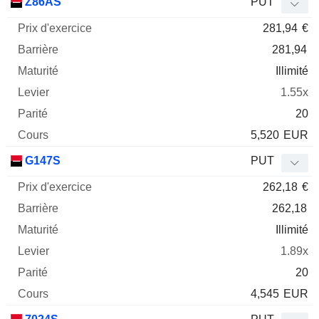
Z86AS
PUT
281,94
€
281,94
Illimité
1.55x
20
5,520
EUR
G147S
PUT
262,18
€
262,18
Illimité
1.89x
20
4,545
EUR