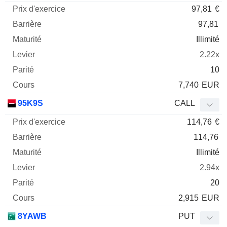
97,81
€
97,81
Illimité
2.22x
10
7,740
EUR
95K9S
CALL
114,76
€
114,76
Illimité
2.94x
20
2,915
EUR
8YAWB
PUT