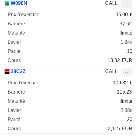
W090N
CALL
35,00
€
37,52
Illimité
1.24x
10
13,82
EUR
28C2Z
CALL
109,82
€
115,23
Illimité
2.88x
20
3,115
EUR