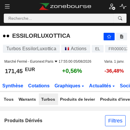
ESSILORLUXOTTICA
171,45
€
+0,56%
ESSILORLUXOTTICA
Turbos EssilorLuxottica
Actions
EL
FR000012
Marché Fermé -
Euronext Paris
17:55:00 05/08/2026
Varia. 1 janv.
EUR
+0,56%
171,45
-36,48%
Synthèse
Cotations
Graphiques
Actualités
Soci
Tous
Warrants
Turbos
Produits de levier
Produits d'inv
Filtres
Produits Dérivés