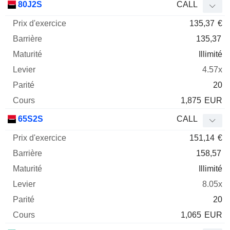
80J2S
CALL
135,37
€
135,37
Illimité
4.57x
20
1,875
EUR
65S2S
CALL
151,14
€
158,57
Illimité
8.05x
20
1,065
EUR