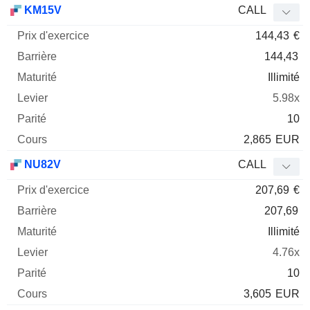
KM15V
CALL
144,43
€
144,43
Illimité
5.98x
10
2,865
EUR
NU82V
CALL
207,69
€
207,69
Illimité
4.76x
10
3,605
EUR