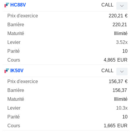
Prix
HC88V
CALL
d'exercice
Barrière
Maturité
Elasticité
220,21
€
Mnemo
Type
Parit
220,21
Illimité
3.52x
10
4,865
EUR
IK50V
CALL
156,37
€
156,37
Illimité
10.3x
10
1,665
EUR