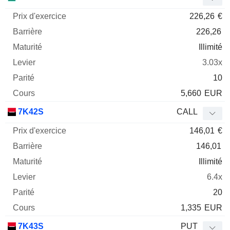
226,26
€
226,26
Illimité
3.03x
10
5,660
EUR
7K42S
CALL
146,01
€
146,01
Illimité
6.4x
20
1,335
EUR
7K43S
PUT