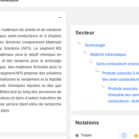
onnexions
e matériaux de pointe et de solutions
Secteur
aux semi-conducteurs et à d'autres
es divisions comprennent Materials
Technologie
ty Solutions (APS). Le segment MS
atériaux pour le dépôt chimique en
Matériel informatique
 et des tampons pour le polissage
Semi-conducteurs et produ
que, des matériaux formulés pour la
Le segment APS propose des solutions
Produits associés à l'
méliorent le rendement et la fiabilité
des semi-conducteur
duits chimiques liquides et des gaz
Produits associés
utilisés tout au long des processus de
l'industrie des sem
teurs et dans d’autres industries de
conducteurs - Aut
 de service client et/ou de recherche
 pays.
Notations
Trader