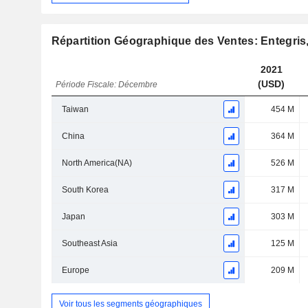
Répartition Géographique des Ventes: Entegris,
2021
(USD)
Période Fiscale: Décembre
Taiwan
454 M
China
364 M
North America(NA)
526 M
South Korea
317 M
Japan
303 M
Southeast Asia
125 M
Europe
209 M
Voir tous les segments géographiques