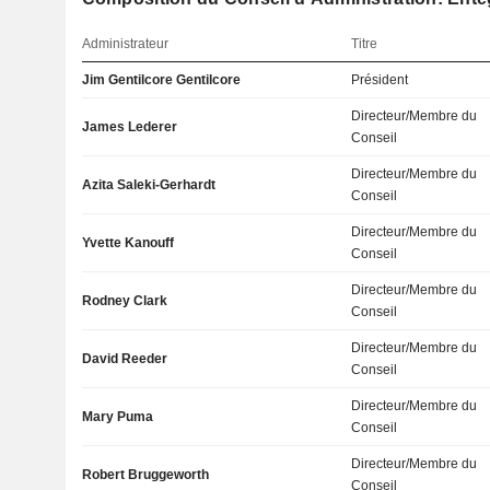
Administrateur
Titre
Jim Gentilcore Gentilcore
Président
Directeur/Membre du
James Lederer
Conseil
Directeur/Membre du
Azita Saleki-Gerhardt
Conseil
Directeur/Membre du
Yvette Kanouff
Conseil
Directeur/Membre du
Rodney Clark
Conseil
Directeur/Membre du
David Reeder
Conseil
Directeur/Membre du
Mary Puma
Conseil
Directeur/Membre du
Robert Bruggeworth
Conseil