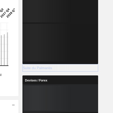
Suite du Palmarès
Devises / Forex