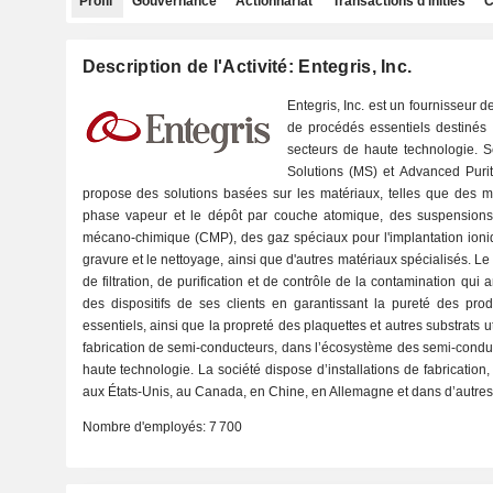
Profil
Gouvernance
Actionnariat
Transactions d'initiés
C
Description de l'Activité: Entegris, Inc.
Entegris, Inc. est un fournisseur d
de procédés essentiels destinés 
secteurs de haute technologie. S
Solutions (MS) et Advanced Puri
propose des solutions basées sur les matériaux, telles que des m
phase vapeur et le dépôt par couche atomique, des suspensions
mécano-chimique (CMP), des gaz spéciaux pour l'implantation ioni
gravure et le nettoyage, ainsi que d'autres matériaux spécialisés. 
de filtration, de purification et de contrôle de la contamination qui a
des dispositifs de ses clients en garantissant la pureté des pro
essentiels, ainsi que la propreté des plaquettes et autres substrats 
fabrication de semi-conducteurs, dans l’écosystème des semi-conduc
haute technologie. La société dispose d’installations de fabrication,
aux États-Unis, au Canada, en Chine, en Allemagne et dans d’autres
Nombre d'employés:
7 700