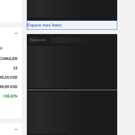
Espace mes listes
s
Palmarès
at
CUMULER
12
45,55
USD
69,00
USD
+16,11%