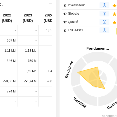
c.
Investisseur
Globale
2022
2023
2024
2025
(USD)
(USD)
(USD)
(USD)
Qualité
-
-
1,85 Md
ESG MSCI
1,8 Md
607 M
-
-
-
1,11 Md
1,13 Md
-
-
846 M
759 M
-
-
-
1,69 Md
1,4 Md
1,41 Md
-50,66 M
-51,74 M
-9,07 M
-9,2 M
774 M
-
-
-
-
-
-
-