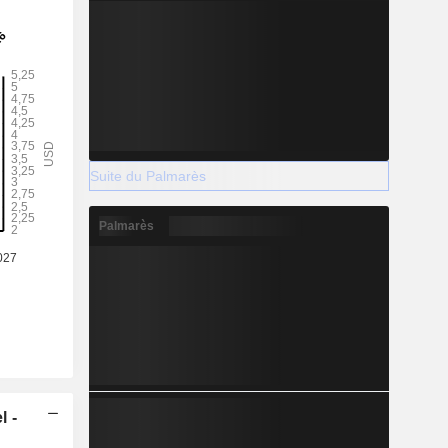
Suite du Palmarès
Palmarès
l -