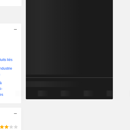
its liés
industrie
s
 à
i-
res