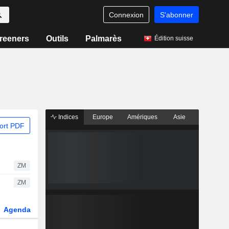
Connexion
S'abonner
reeners
Outils
Palmarès
Édition suisse
Indices
Europe
Amériques
Asie
ort PDF
ZM
ZM
Agenda
Secteur
Dérivés
Fonds et ETFs