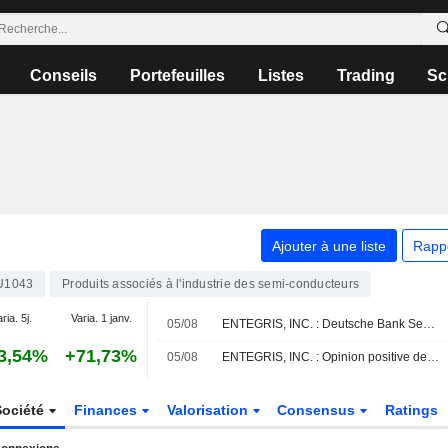
Conseils
Portefeuilles
Listes
Trading
Sc
Ajouter à une liste
Rapp
U1043
Produits associés à l'industrie des semi-conducteurs
ria. 5j.
Varia. 1 janv.
05/08
ENTEGRIS, INC. : Deutsche Bank Securities est neutre
3,54%
+71,73%
05/08
ENTEGRIS, INC. : Opinion positive de UBS
Société
Finances
Valorisation
Consensus
Ratings