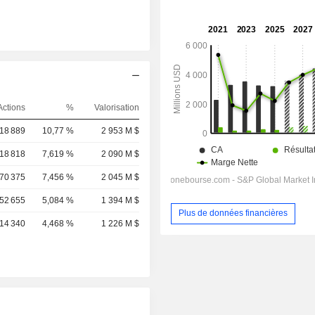
Actions
%
Valorisation
18 889
10,77 %
2 953 M $
18 818
7,619 %
2 090 M $
70 375
7,456 %
2 045 M $
752 655
5,084 %
1 394 M $
Plus de données financières
814 340
4,468 %
1 226 M $