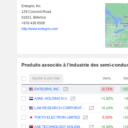
Entegris, Inc.
129 Concord Road
01821, Billerica
+978 436 6500
http://www.entegris.com
Produits associés à l'industrie des semi-conduc
Ajouter à une liste
Varia.
Var
ENTEGRIS, INC.
-0,72%
+2
ASML HOLDING N.V.
+1,92%
+3
LAM RESEARCH CORPORATION
+0,14%
+3
TOKYO ELECTRON LIMITED
-5,50%
+1
ASE TECHNOLOGY HOLDING CO., LTD.
+0,34%
+1