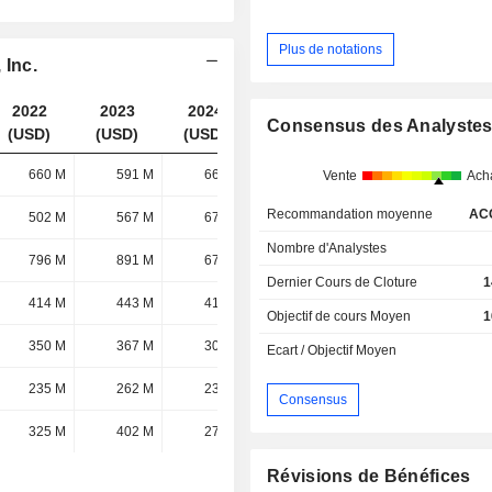
Plus de notations
 Inc.
2022
2023
2024
2025
Consensus des Analyste
(USD)
(USD)
(USD)
(USD)
660 M
591 M
663 M
736 M
Vente
Ach
Recommandation moyenne
AC
502 M
567 M
671 M
658 M
Nombre d'Analystes
796 M
891 M
672 M
562 M
Dernier Cours de Cloture
1
414 M
443 M
419 M
428 M
Objectif de cours Moyen
1
350 M
367 M
309 M
318 M
Ecart / Objectif Moyen
235 M
262 M
232 M
256 M
Consensus
325 M
402 M
275 M
239 M
Révisions de Bénéfices