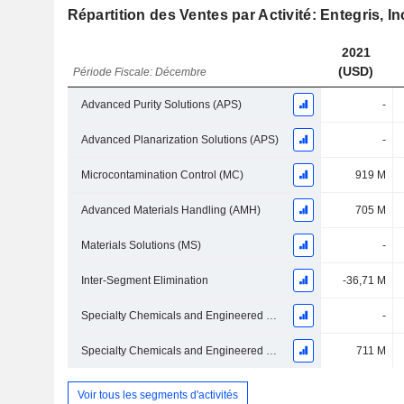
Répartition des Ventes par Activité: Entegris, In
2021
(USD)
Période Fiscale: Décembre
Advanced Purity Solutions (APS)
-
Advanced Planarization Solutions (APS)
-
Microcontamination Control (MC)
919 M
Advanced Materials Handling (AMH)
705 M
Materials Solutions (MS)
-
Inter-Segment Elimination
-36,71 M
Specialty Chemicals and Engineered Materials (SCEM) (Excl. Advanced Planarization Solutions)
-
Specialty Chemicals and Engineered Materials (SCEM)
711 M
Voir tous les segments d'activités