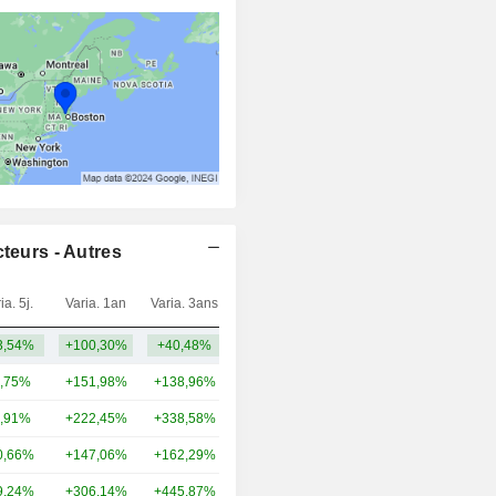
teurs - Autres
ia. 5j.
Varia. 1an
Varia. 3ans
Capi.($)
3,54%
+100,30%
+40,48%
22,24 Md
,75%
+151,98%
+138,96%
650 Md
,91%
+222,45%
+338,58%
385 Md
0,66%
+147,06%
+162,29%
169 Md
9,24%
+306,14%
+445,87%
80,51 Md