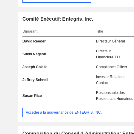
Comité Exécutif: Entegris, Inc.
Dirigeant
Titre
David Reeder
Directeur Général
Directeur
Sukhi Nagesh
Financier/CFO
Joseph Colella
Compliance Officer
Investor Relations
Jeffrey Schnell
Contact
Responsable des
Susan Rice
Ressources Humaines
Accéder à la gouvernance de ENTEGRIS, INC.
Composition du Conseil d'Administration: Enteg