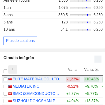
Année en cours
1 530
6 250
1 an
1 075
6 250
3 ans
350,5
6 250
5 ans
128
6 250
10 ans
54,1
6 250
Plus de cotations
Circuits intégrés
Varia.
Varia. 5j.
ELITE MATERIAL CO., LTD.
-1,23%
+10,43%
+
MEDIATEK INC.
-0,51%
+9,70%
+
SMIC (SEMICONDUCTOR MANUFACTURING INTERNATIONAL COMPANY)
+2,37%
+5,77%
+
SUZHOU DONGSHAN PRECISION MANUFACTURING CO., LTD.
+4,04%
+13,87%
+