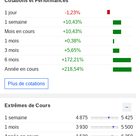
Cotations et Performances
1 jour
-1,23%
1 semaine
+10,43%
Mois en cours
+10,43%
1 mois
+0,38%
3 mois
+5,65%
6 mois
+172,21%
Année en cours
+218,54%
Plus de cotations
Extrêmes de Cours
1 semaine
4 875
5 425
1 mois
3 930
5 500