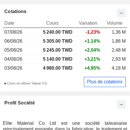
Cotations
Date
Cours
Variation
Volume
07/08/26
5 240.00 TWD
-1,23%
1,36 M
06/08/26
5 305.00 TWD
+1,14%
1,86 M
05/08/26
5 245.00 TWD
+2,04%
2,48 M
04/08/26
5 140.00 TWD
+3,21%
2,93 M
03/08/26
4 980.00 TWD
+4,95%
4,18 M
Plus de cotations
Cours en clôture Taiwan S.E.
Profil Société
Elite Material Co Ltd est une société taïwanaise
principalement engagée dans la fabrication, le traitement et