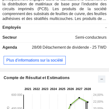
la distribution de matériaux de base pour l'industrie des
circuits imprimés (PCB). Les produits de la société
comprennent des substrats de feuilles de cuivre, des feuilles
adhésives et des stratifiés multicouches. Les produits de la
société sont utilisés dans la fabrication de circuits imprimés
Employés
-
double face et multicouches. La société distribue ses
produits principalement à Taïwan, en Chine et en Corée du
Secteur
Semi-conducteurs
Sud.
Agenda
28/08
Détachement de dividende - 25 TWD
Plus d'informations sur la société
Compte de Résultat et Estimations