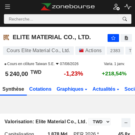
ELITE MATERIAL CO., LTD.
5 240,00
NT$
-1,23%
ELITE MATERIAL CO., LTD.
Cours Elite Material Co., Ltd.
Actions
2383
TW
Cours en clôture
Taiwan S.E.
07/08/2026
Varia. 1 janv.
TWD
-1,23%
5 240,00
+218,54%
Synthèse
Cotations
Graphiques
Actualités
Soci
Valorisation: Elite Material Co., Ltd.
Capitalisation
1 878 Md
PER 2026 *
45,8x