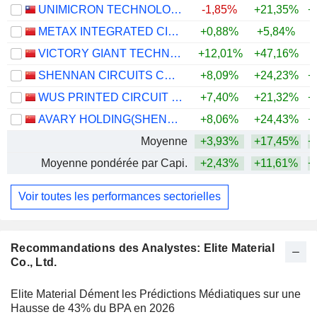
UNIMICRON TECHNOLOGY CORP.
-1,85%
+21,35%
+
METAX INTEGRATED CIRCUITS (SHANGHAI) CO., LTD.
+0,88%
+5,84%
VICTORY GIANT TECHNOLOGY (HUIZHOU) CO.,LTD
+12,01%
+47,16%
+
SHENNAN CIRCUITS CO., LTD.
+8,09%
+24,23%
+
WUS PRINTED CIRCUIT (KUNSHAN) CO., LTD.
+7,40%
+21,32%
+
AVARY HOLDING(SHENZHEN)CO., LIMITED
+8,06%
+24,43%
+
Moyenne
+3,93%
+17,45%
+
Moyenne pondérée par Capi.
+2,43%
+11,61%
+
Voir toutes les performances sectorielles
Recommandations des Analystes: Elite Material
Co., Ltd.
Elite Material Dément les Prédictions Médiatiques sur une
Hausse de 43% du BPA en 2026