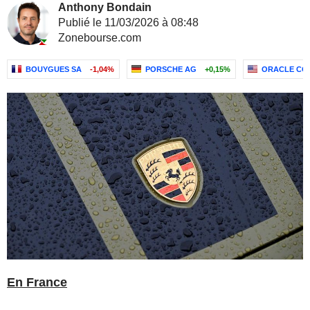
Anthony Bondain
Publié le 11/03/2026 à 08:48
Zonebourse.com
BOUYGUES SA
-1,04%
PORSCHE AG
+0,15%
ORACLE CO
En France