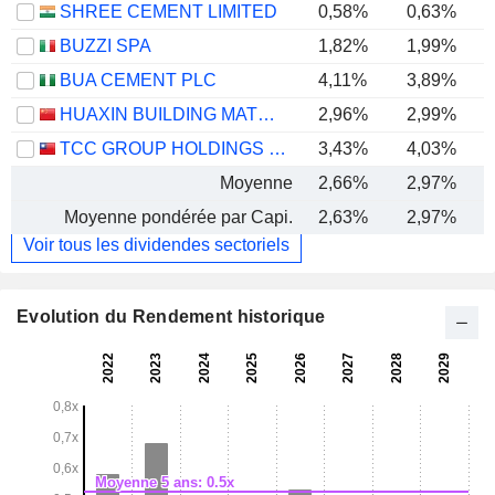
SHREE CEMENT LIMITED
0,58%
0,63%
BUZZI SPA
1,82%
1,99%
BUA CEMENT PLC
4,11%
3,89%
HUAXIN BUILDING MATERIALS GROUP CO., LTD.
2,96%
2,99%
TCC GROUP HOLDINGS CO., LTD.
3,43%
4,03%
Moyenne
2,66%
2,97%
Moyenne pondérée par Capi.
2,63%
2,97%
Voir tous les dividendes sectoriels
Evolution du Rendement historique