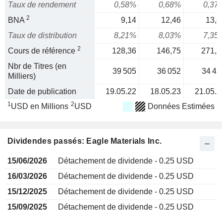
Taux de rendement
0,58%
0,68%
0,37
2
BNA
9,14
12,46
13,6
Taux de distribution
8,21%
8,03%
7,35
2
Cours de référence
128,36
146,75
271,7
Nbr de Titres (en
39 505
36 052
34 45
Milliers)
Date de publication
19.05.22
18.05.23
21.05.2
1
2
USD en Millions
USD
Données Estimées
Dividendes passés: Eagle Materials Inc.
15/06/2026
Détachement de dividende - 0.25 USD
16/03/2026
Détachement de dividende - 0.25 USD
15/12/2025
Détachement de dividende - 0.25 USD
15/09/2025
Détachement de dividende - 0.25 USD