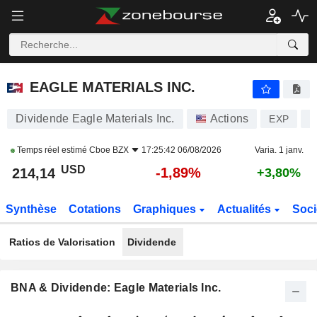
EAGLE MATERIALS INC.
214,14
$
-1,89%
EAGLE MATERIALS INC.
Dividende Eagle Materials Inc.
Actions
EXP
U
Temps réel estimé
Cboe BZX
17:25:42 06/08/2026
Varia. 1 janv.
USD
-1,89%
214,14
+3,80%
Synthèse
Cotations
Graphiques
Actualités
Soci
Ratios de Valorisation
Dividende
BNA & Dividende: Eagle Materials Inc.