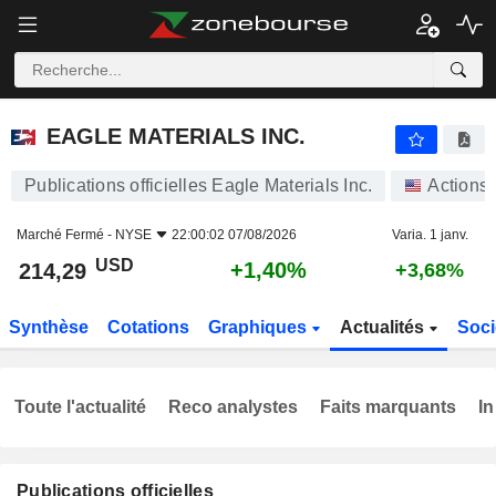
EAGLE MATERIALS INC.
214,29
$
+1,40%
EAGLE MATERIALS INC.
Publications officielles Eagle Materials Inc.
Actions
Marché Fermé -
NYSE
22:00:02 07/08/2026
Varia. 1 janv.
USD
+1,40%
214,29
+3,68%
Synthèse
Cotations
Graphiques
Actualités
Soci
Toute l'actualité
Reco analystes
Faits marquants
In
Publications officielles