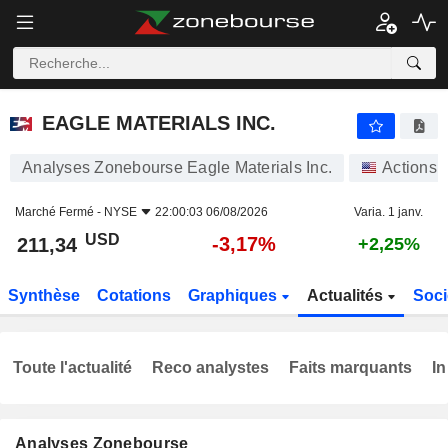
EAGLE MATERIALS INC.
211,34
$
-3,17%
EAGLE MATERIALS INC.
Analyses Zonebourse Eagle Materials Inc.
Actions
Marché Fermé -
NYSE
22:00:03 06/08/2026
Varia. 1 janv.
USD
-3,17%
211,34
+2,25%
Synthèse
Cotations
Graphiques
Actualités
Soci
Toute l'actualité
Reco analystes
Faits marquants
In
Analyses Zonebourse