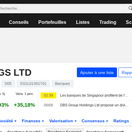
Conseils
Portefeuilles
Listes
Trading
Sc
GS LTD
Ajouter à une liste
Rapp
D05
SG1L01001701
Banques
. 5j.
Varia. 1 janv.
02:39
Les banques de Singapour profitent de l'essor de la gestion de fortune en Asie pour contrer les vents contraires sur les taux
93%
+35,18%
06/08
DBS Group Holdings Ltd propose un dividende intérimaire exonéré d'impôt pour le deuxième trimestre clos le 30 juin 2026, payable vers le 25 août 2026
Société
Finances
Valorisation
Consensus
Ratings