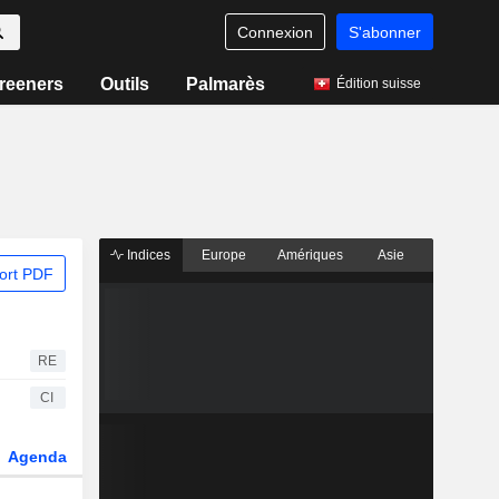
Connexion
S'abonner
reeners
Outils
Palmarès
Édition suisse
Indices
Europe
Amériques
Asie
ort PDF
RE
CI
Agenda
Secteur
Dérivés
Fonds et ETFs