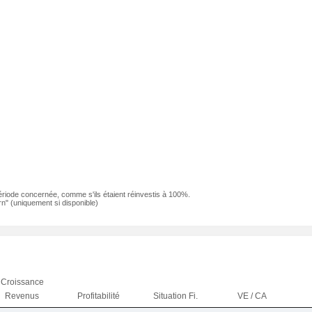
ériode concernée, comme s'ils étaient réinvestis à 100%.
n" (uniquement si disponible)
Croissance
Revenus
Profitabilité
Situation Fi.
VE / CA