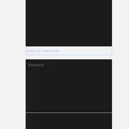
Suite du Palmarès
Palmarès