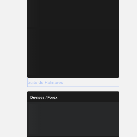
Suite du Palmarès
Devises / Forex