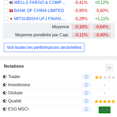
WELLS FARGO & COMPANY
-0,41%
+0,12%
+
BANK OF CHINA LIMITED
-0,95%
-5,60%
+
MITSUBISHI UFJ FINANCIAL GROUP, INC.
-0,28%
+1,11%
+
Moyenne
-0,16%
-0,64%
+
Moyenne pondérée par Capi.
-0,11%
-0,40%
+
Voir toutes les performances sectorielles
Notations
Trader
Investisseur
-
Globale
-
Qualité
ESG MSCI
AAA