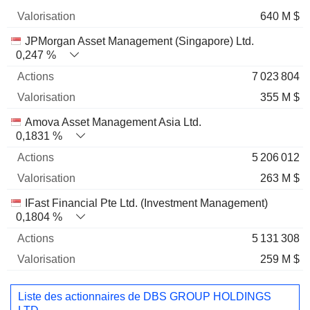
640 M $
JPMorgan Asset Management (Singapore) Ltd.
0,247 %
7 023 804
355 M $
Amova Asset Management Asia Ltd.
0,1831 %
5 206 012
263 M $
IFast Financial Pte Ltd. (Investment Management)
0,1804 %
5 131 308
259 M $
Liste des actionnaires de DBS GROUP HOLDINGS