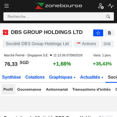
DBS GROUP HOLDINGS LTD
76,33
$
+1,66%
DBS GROUP HOLDINGS LTD
Société DBS Group Holdings Ltd
Actions
D05
Marché Fermé -
Singapore S.E.
11:13:36 07/08/2026
Varia. 1 janv.
SGD
+1,66%
76,33
+35,43%
Synthèse
Cotations
Graphiques
Actualités
Soci
Profil
Gouvernance
Actionnariat
Transactions d'initiés