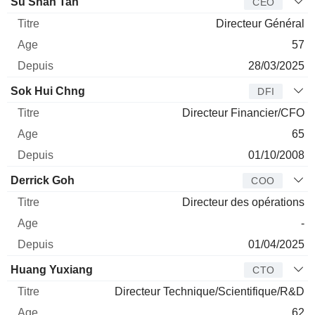
Dirigeant
Titre
Age
Depuis
Su Shan Tan
CEO
Directeur Général
57
28/03/2025
Sok Hui Chng
DFI
Directeur Financier/CFO
65
01/10/2008
Derrick Goh
COO
Directeur des opérations
-
01/04/2025
Huang Yuxiang
CTO
Directeur Technique/Scientifique/R&D
62