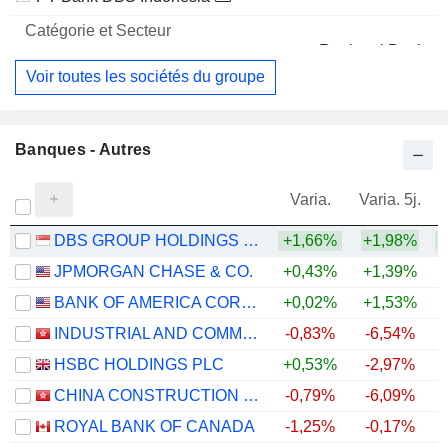
Regional Banks
Voir toutes les sociétés du groupe
Banques - Autres
Varia.
Varia. 5j.
DBS GROUP HOLDINGS LTD
+1,66%
+1,98%
+
JPMORGAN CHASE & CO.
+0,43%
+1,39%
+
BANK OF AMERICA CORPORATION
+0,02%
+1,53%
+
INDUSTRIAL AND COMMERCIAL BANK OF CHINA LIMITED
-0,83%
-6,54%
+
HSBC HOLDINGS PLC
+0,53%
-2,97%
+
CHINA CONSTRUCTION BANK CORPORATION
-0,79%
-6,09%
+
ROYAL BANK OF CANADA
-1,25%
-0,17%
+