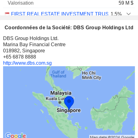
59 M $
FIRST REAL ESTATE INVESTMENT TRUST
1,5%
31 825 276
Coordonnées de la Société: DBS Group Holdings Ltd
1,5%
DBS Group Holdings Ltd.
6 M $
Marina Bay Financial Centre
018982, Singapore
REX INTERNATIONAL HOLDING LIMITED
2,97%
+65 6878 8888
40 256 551
http://www.dbs.com.sg
2,97%
2 M $
DBS GROUP HOLDINGS LTD
0%
32 661
0%
2 M $