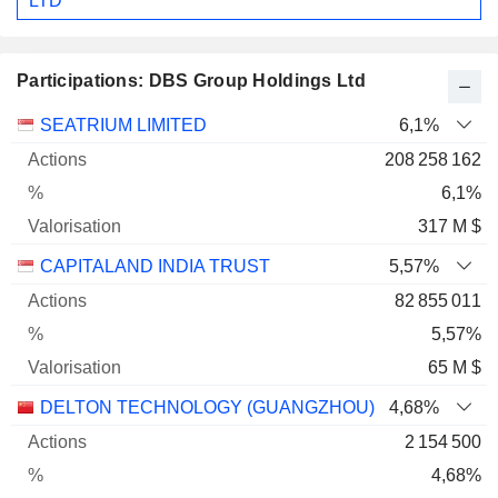
LTD
Participations: DBS Group Holdings Ltd
Nom
Actions
%
Valorisation
SEATRIUM LIMITED
6,1%
208 258 162
6,1%
317 M $
CAPITALAND INDIA TRUST
5,57%
82 855 011
5,57%
65 M $
DELTON TECHNOLOGY (GUANGZHOU) INC.
4,68%
2 154 500
4,68%