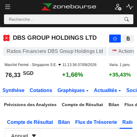
DBS GROUP HOLDINGS LTD
76,33
$
+1,66%
DBS GROUP HOLDINGS LTD
Ratios Financiers DBS Group Holdings Ltd
Actions
Marché Fermé -
Singapore S.E.
11:13:36 07/08/2026
Varia. 1 janv.
SGD
+1,66%
76,33
+35,43%
Synthèse
Cotations
Graphiques
Actualités
Soci
Prévisions des Analystes
Compte de Résultat
Bilan
Flux d
Compte de Résultat
Bilan
Flux de Trésorerie
Ratios
Annuel