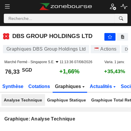
DBS GROUP HOLDINGS LTD
76,33
$
+1,66%
DBS GROUP HOLDINGS LTD
Graphiques DBS Group Holdings Ltd
Actions
D0
Marché Fermé -
Singapore S.E.
11:13:36 07/08/2026
Varia. 1 janv.
SGD
+1,66%
76,33
+35,43%
Synthèse
Cotations
Graphiques
Actualités
Soci
Analyse Technique
Graphique Statique
Graphique Total Re
Graphique: Analyse Technique