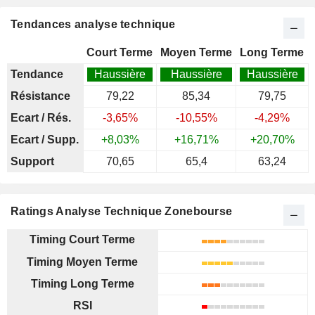
Tendances analyse technique
Court Terme
Moyen Terme
Long Terme
Tendance
Haussière
Haussière
Haussière
Résistance
79,22
85,34
79,75
Ecart / Rés.
-3,65%
-10,55%
-4,29%
Ecart / Supp.
+8,03%
+16,71%
+20,70%
Support
70,65
65,4
63,24
Ratings Analyse Technique Zonebourse
Timing Court Terme
Timing Moyen Terme
Timing Long Terme
RSI