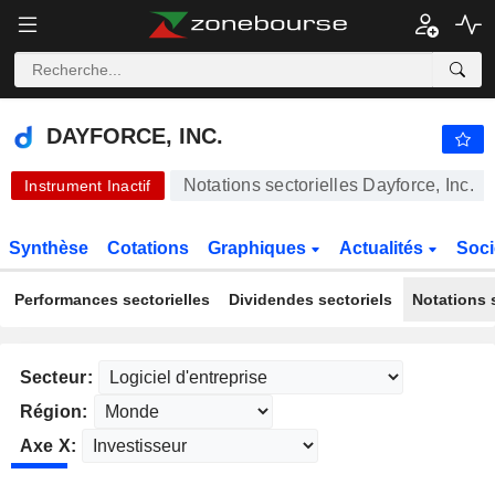
DAYFORCE, INC.
69,86
$
+1,36%
DAYFORCE, INC.
Notations sectorielles Dayforce, Inc.
Instrument Inactif
Synthèse
Cotations
Graphiques
Actualités
Soci
Performances sectorielles
Dividendes sectoriels
Notations s
Secteur:
Région:
Axe X: