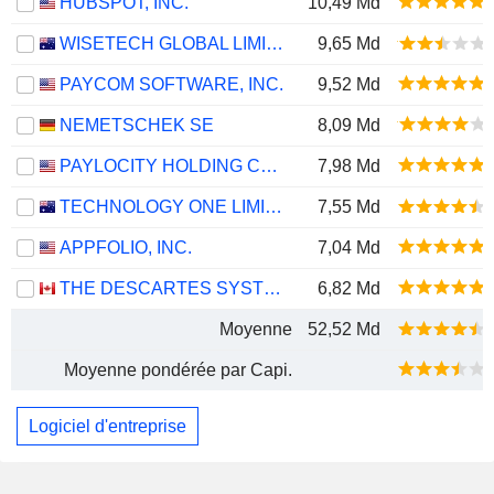
HUBSPOT, INC.
10,49 Md
WISETECH GLOBAL LIMITED
9,65 Md
PAYCOM SOFTWARE, INC.
9,52 Md
NEMETSCHEK SE
8,09 Md
PAYLOCITY HOLDING CORPORATION
7,98 Md
TECHNOLOGY ONE LIMITED
7,55 Md
APPFOLIO, INC.
7,04 Md
THE DESCARTES SYSTEMS GROUP INC.
6,82 Md
Moyenne
52,52 Md
Moyenne pondérée par Capi.
Logiciel d'entreprise