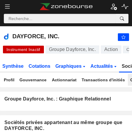
DAYFORCE, INC.
69,86
$
+1,36%
DAYFORCE, INC.
Groupe Dayforce, Inc.
Action
Instrument Inactif
C
Synthèse
Cotations
Graphiques
Actualités
Soci
Profil
Gouvernance
Actionnariat
Transactions d'initiés
Groupe Dayforce, Inc. : Graphique Relationnel
Sociétés privées appartenant au même groupe que
DAYFORCE, INC.