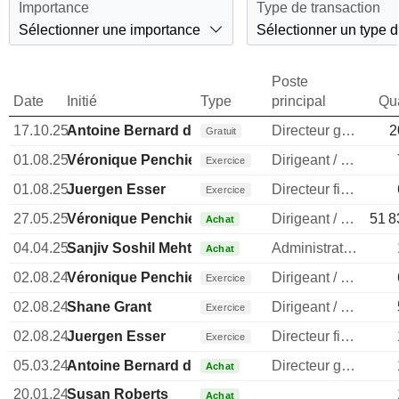
Importance
Type de transaction
Sélectionner une importance
Sélectionner un type d
Poste
Date
Initié
Type
principal
Qua
17.10.25
Antoine Bernard de Saint-Affrique
Directeur general
2
Gratuit
01.08.25
Véronique Penchienati-Bosetta
Dirigeant / cadre principal
Exercice
01.08.25
Juergen Esser
Directeur financier
Exercice
27.05.25
Véronique Penchienati-Bosetta
Dirigeant / cadre principal
51 8
Achat
04.04.25
Sanjiv Soshil Mehta
Administrateur
Achat
02.08.24
Véronique Penchienati-Bosetta
Dirigeant / cadre principal
Exercice
02.08.24
Shane Grant
Dirigeant / cadre principal
Exercice
02.08.24
Juergen Esser
Directeur financier
Exercice
05.03.24
Antoine Bernard de Saint-Affrique
Directeur general
Achat
20.01.24
Susan Roberts
Achat