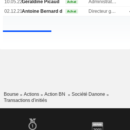
10.05.22
Géraldine Picaud
Administrateur
Achat
02.12.21
Antoine Bernard de Saint-Affrique
Directeur general
Achat
Bourse
Actions
Action BN
Société Danone
Transactions d'initiés