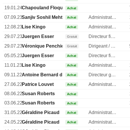
19.01.24
Chapouland Floquet
Achat
07.09.23
Sanjiv Soshil Mehta
Administrateur
Achat
12.08.23
Lise Kingo
Administrateur
Achat
29.07.23
Juergen Esser
Directeur financier
Gratuit
29.07.23
Véronique Penchienati-Bosetta
Dirigeant / cadre principal
Gratuit
05.05.23
Juergen Esser
Directeur financier
Achat
11.01.23
Lise Kingo
Administrateur
Achat
09.11.22
Antoine Bernard de Saint-Affrique
Directeur general
Achat
27.06.22
Patrice Louvet
Administrateur
Achat
08.06.22
Susan Roberts
Achat
03.06.22
Susan Roberts
Achat
31.05.22
Géraldine Picaud
Administrateur
Achat
24.05.22
Géraldine Picaud
Administrateur
Achat