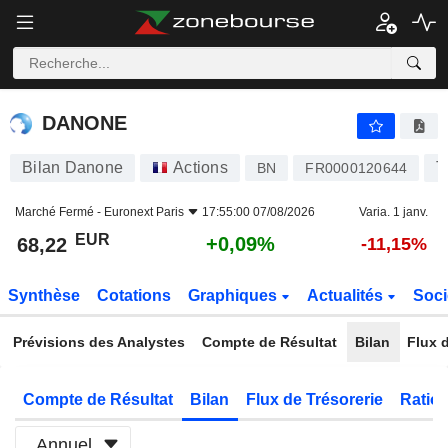
DANONE
68,22
€
+0,09%
DANONE
Bilan Danone
Actions
T
BN
FR0000120644
Marché Fermé -
Euronext Paris
17:55:00 07/08/2026
Varia. 1 janv.
EUR
+0,09%
68,22
-11,15%
Synthèse
Cotations
Graphiques
Actualités
Soci
Prévisions des Analystes
Compte de Résultat
Bilan
Flux d
Compte de Résultat
Bilan
Flux de Trésorerie
Ratios
Annuel