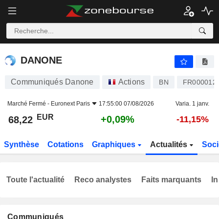
DANONE
68,22
€
+0,09%
DANONE
Communiqués Danone
Actions
BN
FR000012
Marché Fermé -
Euronext Paris
17:55:00 07/08/2026
Varia. 1 janv.
EUR
+0,09%
68,22
-11,15%
Synthèse
Cotations
Graphiques
Actualités
Soci
Toute l'actualité
Reco analystes
Faits marquants
In
Communiqués