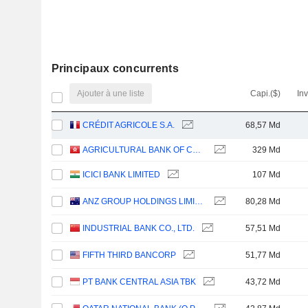
Principaux concurrents
Ajouter à une liste
Capi.($)
In
CRÉDIT AGRICOLE S.A.
68,57 Md
AGRICULTURAL BANK OF CHINA LIMITED
329 Md
ICICI BANK LIMITED
107 Md
ANZ GROUP HOLDINGS LIMITED
80,28 Md
INDUSTRIAL BANK CO., LTD.
57,51 Md
FIFTH THIRD BANCORP
51,77 Md
PT BANK CENTRAL ASIA TBK
43,72 Md