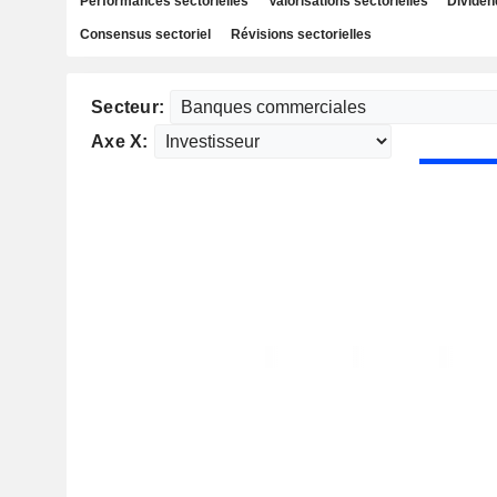
Performances sectorielles
Valorisations sectorielles
Dividen
Consensus sectoriel
Révisions sectorielles
Secteur:
Axe X: