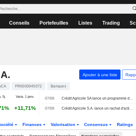
Conseils
Portefeuilles
Listes
Trading
Sc
A.
Ajouter à une liste
Rapp
ACA
FR0000045072
Banques
. 5j.
Varia. 1 janv.
07/08
Crédit Agricole SA lance un programme de rachat d'actions d'un maximum de 32 millions de titres
71%
+11,71%
07/08
Crédit Agricole S.A. lance un rachat d'actions
Société
Finances
Valorisation
Consensus
Ratings