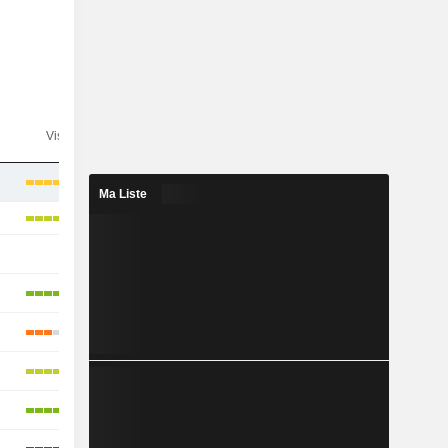
n
Visibilité
Consensus
Ma Liste
-
-