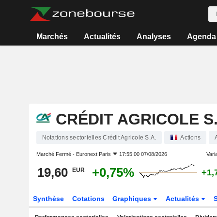
Marchés
Actualités
Analyses
Agenda
CRÉDIT AGRICOLE S.
Notations sectorielles Crédit Agricole S.A.
Actions
Marché Fermé -
Euronext Paris
17:55:00 07/08/2026
Varia
19,60
+0,75%
EUR
+1,
Synthèse
Cotations
Graphiques
Actualités