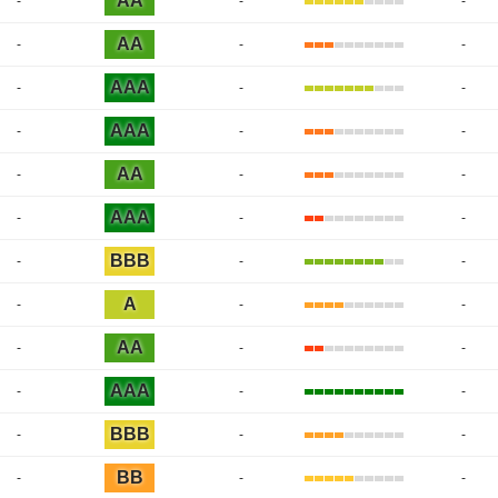
AA
-
-
-
AA
-
-
-
AAA
-
-
-
AAA
-
-
-
AA
-
-
-
AAA
-
-
-
BBB
-
-
-
A
-
-
-
AA
-
-
-
AAA
-
-
-
BBB
-
-
-
BB
-
-
-