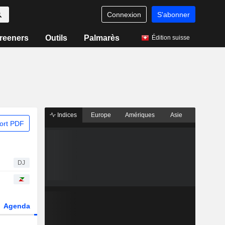
Connexion
S'abonner
reeners
Outils
Palmarès
Édition suisse
Indices
Europe
Amériques
Asie
ort PDF
DJ
Agenda
Secteur
Dérivés
Fonds et ETFs