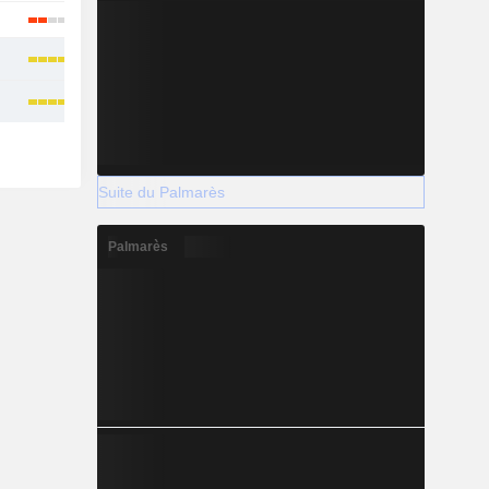
Suite du Palmarès
Palmarès