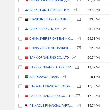
QATAR NATIONAL BANK (Q.P.S.C.)
42,87 Md
BANK LEUMI LE-ISRAEL B.M.
36,88 Md
STANDARD BANK GROUP LIMITED
33,3 Md
BANK HAPOALIM B.M.
33,27 Md
CHINA EVERBRIGHT BANK COMPANY LIMITED
25,93 Md
CHINA MINSHENG BANKING CORP., LTD.
22,2 Md
BANK OF NANJING CO., LTD.
20,54 Md
BANK OF SHANGHAI CO., LTD.
19,39 Md
SAUDI AWWAL BANK
18,1 Md
SINOPAC FINANCIAL HOLDINGS COMPANY LIMITED
17,83 Md
BANK OF HANGZHOU CO., LTD.
17,19 Md
PINNACLE FINANCIAL PARTNERS, INC.
15,74 Md