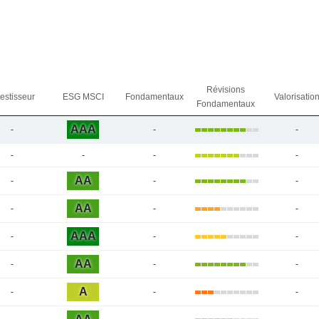
Révisions
vestisseur
ESG MSCI
Fondamentaux
Valorisatio
Fondamentaux
AAA
-
-
-
-
-
-
-
AA
-
-
-
AA
-
-
-
AAA
-
-
-
AA
-
-
-
A
-
-
-