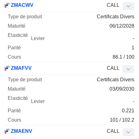
Type
ZMACWV
CALL
de
Certificats Divers
Mnemo
Type
produit
Maturité
Elasticité
Levier
Parité
Co
06/12/2028
-
1
86.1 / 100
ZMAFVV
CALL
Certificats Divers
03/09/2030
-
0.221
101 / 102.2
ZMAENV
CALL