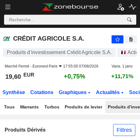
CRÉDIT AGRICOLE S.A.
19,60
€
+0,75%
CRÉDIT AGRICOLE S.A.
Produits d'investissement Crédit Agricole S.A.
Actio
Marché Fermé -
Euronext Paris
17:55:00 07/08/2026
Varia. 1 janv.
EUR
+0,75%
19,60
+11,71%
Synthèse
Cotations
Graphiques
Actualités
Soci
Tous
Warrants
Turbos
Produits de levier
Produits d'inv
Filtres
Produits Dérivés