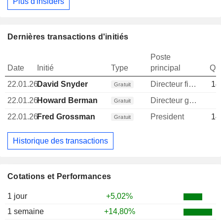
Plus d'insiders
Dernières transactions d'initiés
Poste
Date
Initié
Type
principal
Qua
22.01.26
David Snyder
Directeur financier
14
Gratuit
22.01.26
Howard Berman
Directeur general
1
Gratuit
22.01.26
Fred Grossman
President
14
Gratuit
Historique des transactions
Cotations et Performances
1 jour
+5,02%
1 semaine
+14,80%