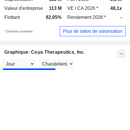
Valeur d'entreprise
113 M
VE / CA 2026 *
48,1x
V
Flottant
82,05%
Rendement 2026 *
-
Plus de ratios de valorisation
* Données estimées
Graphique: Coya Therapeutics, Inc.