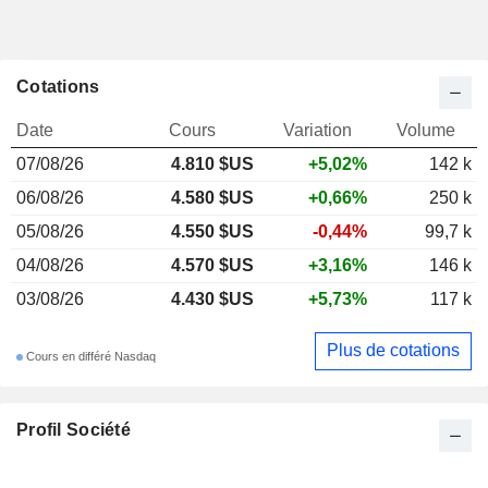
Cotations
Date
Cours
Variation
Volume
07/08/26
4.810 $US
+5,02%
142 k
06/08/26
4.580 $US
+0,66%
250 k
05/08/26
4.550 $US
-0,44%
99,7 k
04/08/26
4.570 $US
+3,16%
146 k
03/08/26
4.430 $US
+5,73%
117 k
Plus de cotations
Cours en différé Nasdaq
Profil Société