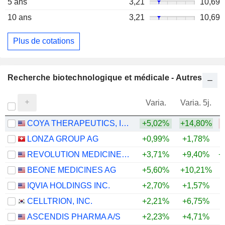
5 ans
3,21
10,69
10 ans
3,21
10,69
Plus de cotations
Recherche biotechnologique et médicale - Autres
Varia.
Varia. 5j.
COYA THERAPEUTICS, INC.
+5,02%
+14,80%
LONZA GROUP AG
+0,99%
+1,78%
REVOLUTION MEDICINES, INC.
+3,71%
+9,40%
+
BEONE MEDICINES AG
+5,60%
+10,21%
+
IQVIA HOLDINGS INC.
+2,70%
+1,57%
+
CELLTRION, INC.
+2,21%
+6,75%
+
ASCENDIS PHARMA A/S
+2,23%
+4,71%