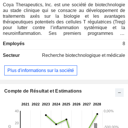
Coya Therapeutics, Inc. est une société de biotechnologie
au stade clinique qui se consacre au développement de
traitements axés sur la biologie et les avantages
thérapeutiques potentiels des cellules T régulatrices (Treg)
pour lutter contre l’inflammation systémique et la
neuroinflammation. Ses premiers programmes de
développement se concentrent sur les maladies
Employés
8
neurodégénératives, inflammatoires chroniques, auto-
immunes et métaboliques pour lesquelles les besoins
Secteur
Recherche biotechnologique et médicale
médicaux non satisfaits sont importants. Son portefeuille
diversifié de produits candidats comprend à la fois des
approches ex vivo et in vivo. Ce portefeuille repose sur trois
Plus d'informations sur la société
modalités thérapeutiques. Les produits candidats utilisant
ses produits biologiques stimulant les Treg sont
collectivement désignés sous le nom de « série 300 ». Les
produits candidats utilisant ses exosomes dérivés de Treg
Compte de Résultat et Estimations
sont collectivement désignés sous le nom de « série 200 ».
Les produits candidats utilisant sa thérapie cellulaire à base
de Treg autologues sont collectivement désignés sous le
nom de « série 100 ». Les produits candidats de la série 300
de la société comprennent le COYA 301 et le COYA 302.