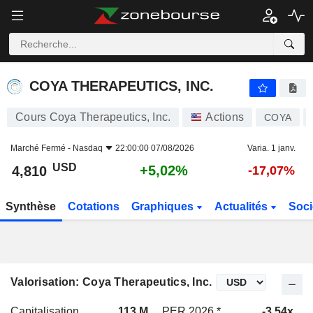
COYA THERAPEUTICS, INC.
4,810
$
+5,02%
COYA THERAPEUTICS, INC.
Cours Coya Therapeutics, Inc.
Actions
COYA
Marché Fermé -
Nasdaq
22:00:00 07/08/2026
Varia. 1 janv.
USD
+5,02%
4,810
-17,07%
Synthèse
Cotations
Graphiques
Actualités
Soci
Valorisation: Coya Therapeutics, Inc.
Capitalisation
113 M
PER 2026 *
-3,54x