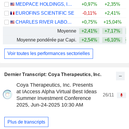
MEDPACE HOLDINGS, INC.
+0,97%
+2,35%
+
EUROFINS SCIENTIFIC SE
-0,11%
+2,41%
CHARLES RIVER LABORATORIES INTERNATIONAL, INC.
+0,75%
+15,04%
+
Moyenne
+2,41%
+7,17%
+
Moyenne pondérée par Capi.
+2,54%
+6,10%
+
Voir toutes les performances sectorielles
Dernier Transcript: Coya Therapeutics, Inc.
Coya Therapeutics, Inc. Presents
at IAccess Alpha Virtual Best Ideas
26/11
Summer Investment Conference
2025, Jun-24-2025 10:30 AM
Plus de transcripts