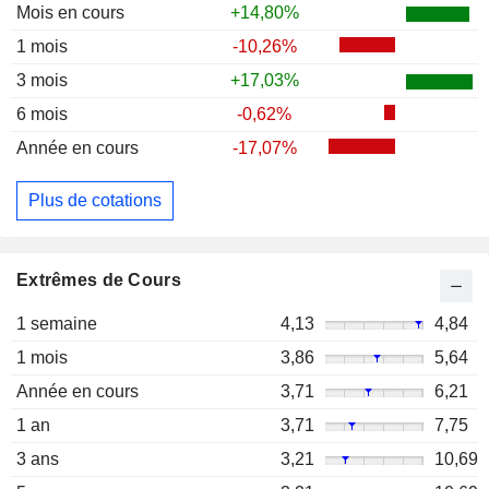
Mois en cours
+14,80%
1 mois
-10,26%
3 mois
+17,03%
6 mois
-0,62%
Année en cours
-17,07%
Plus de cotations
Extrêmes de Cours
1 semaine
4,13
4,84
1 mois
3,86
5,64
Année en cours
3,71
6,21
1 an
3,71
7,75
3 ans
3,21
10,69