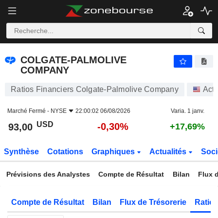
COLGATE-PALMOLIVE COMPANY
93,00
$
-0,30%
COLGATE-PALMOLIVE
COMPANY
Ratios Financiers Colgate-Palmolive Company
Act
Marché Fermé -
NYSE
22:00:02 06/08/2026
Varia. 1 janv.
USD
-0,30%
93,00
+17,69%
Synthèse
Cotations
Graphiques
Actualités
Soci
Prévisions des Analystes
Compte de Résultat
Bilan
Flux d
Compte de Résultat
Bilan
Flux de Trésorerie
Ratios