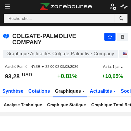
COLGATE-PALMOLIVE COMPANY
93,28
$
+0,81%
COLGATE-PALMOLIVE
COMPANY
Graphique Actualités Colgate-Palmolive Company
Marché Fermé -
NYSE
22:00:02 05/08/2026
Varia. 1 janv.
USD
+0,81%
93,28
+18,05%
Synthèse
Cotations
Graphiques
Actualités
Soci
Analyse Technique
Graphique Statique
Graphique Total Re